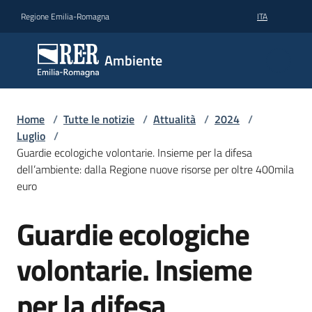
Vai al contenuto
Vai alla navigazione
Vai al footer
Regione Emilia-Romagna
ITA
Ambiente
Ambiente
Argomenti
Home
/
Tutte le notizie
/
Attualità
/
2024
/
Luglio
/
Guardie ecologiche volontarie. Insieme per la difesa
Novità
dell’ambiente: dalla Regione nuove risorse per oltre 400mila
euro
Servizi
Guardie ecologiche
Salta al contenuto
volontarie. Insieme
Leggi
Atti
Bandi
per la difesa