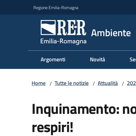
Vai al contenuto
Vai alla navigazione
Vai al footer
Regione Emilia-Romagna
Ambiente
Argomenti
Novità
Se
Home
Tutte le notizie
Attualità
202
/
/
/
Salta al contenuto
Inquinamento: no
respiri!