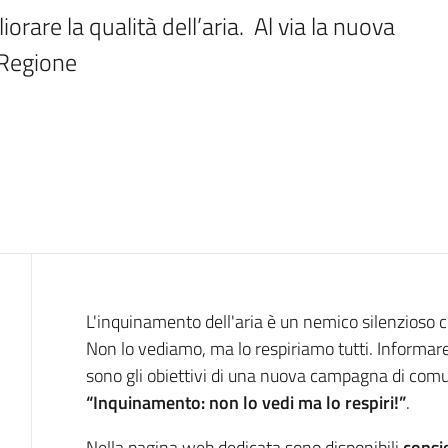
rare la qualità dell’aria.  Al via la nuova 
 Regione
Introduzione
L'inquinamento dell'aria è un nemico silenzioso ch
Non lo vediamo, ma lo respiriamo tutti. Informare e
sono gli obiettivi di una nuova campagna di comu
“Inquinamento: non lo vedi ma lo respiri!”
.
Nella pagina web dedicata sono disponibili
consi