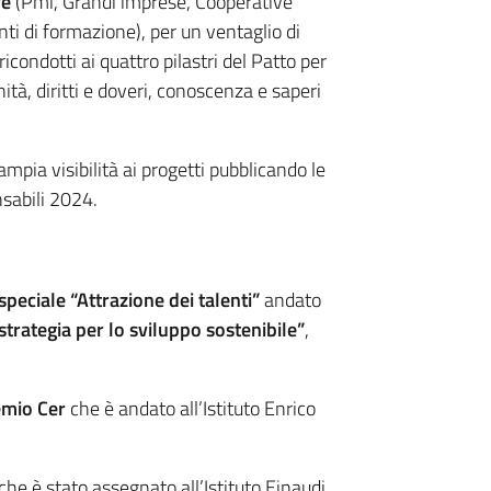
re
(Pmi, Grandi imprese, Cooperative
Enti di formazione), per un ventaglio di
condotti ai quattro pilastri del Patto per
ità, diritti e doveri, conoscenza e saperi
mpia visibilità ai progetti pubblicando le
sabili 2024.
peciale “Attrazione dei talenti”
andato
strategia per lo sviluppo sostenibile”
,
mio Cer
che è andato all’Istituto Enrico
che è stato assegnato all’Istituto Einaudi