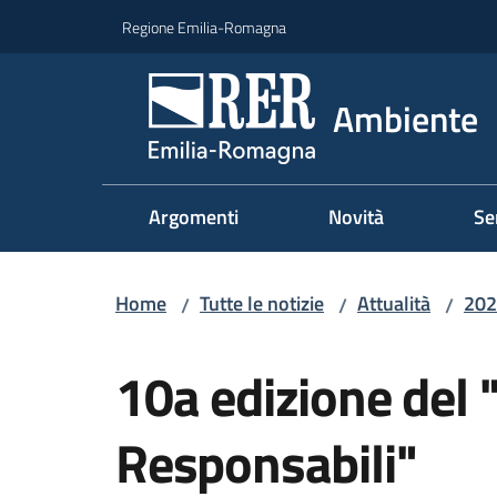
Vai al contenuto
Vai alla navigazione
Vai al footer
Regione Emilia-Romagna
Ambiente
Argomenti
Novità
Se
Home
Tutte le notizie
Attualità
202
/
/
/
Salta al contenuto
10a edizione del 
Responsabili"