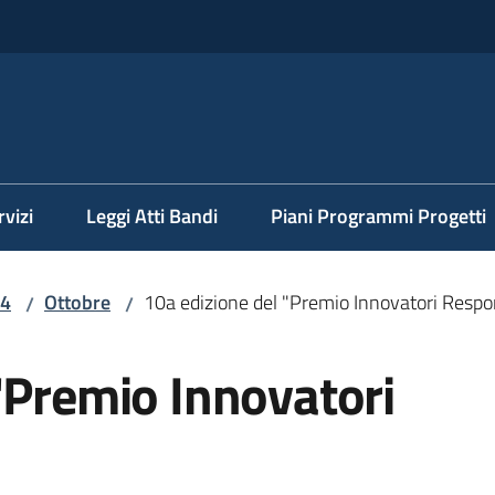
rvizi
Leggi Atti Bandi
Piani Programmi Progetti
4
Ottobre
10a edizione del "Premio Innovatori Respon
/
/
"Premio Innovatori