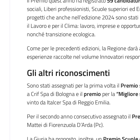
Il Premio quest’anno ha registrato
59 candidatu
sociali, Liberi professionisti, Scuole superiori ed 
progetti che anche nell’edizione 2024 sono stati ri
il Lavoro e per il Clima: lavoro, imprese e opportun
nonché transizione ecologica.
Come per le precedenti edizioni, la Regione darà a
esperienze raccolte nel volume Innovatori respon
Gli altri riconoscimenti
Sono stati assegnati per la prima volta il
Premio s
a Crif Spa di Bologna e il
premio
per la
“Migliore 
vinto da Italcer Spa di Reggio Emilia.
Per il secondo anno consecutivo assegnato il
Pre
Mattei di Fiorenzuola D’Arda (Pc).
La Giuria ha proposto, inoltre, un
Premio Scuole