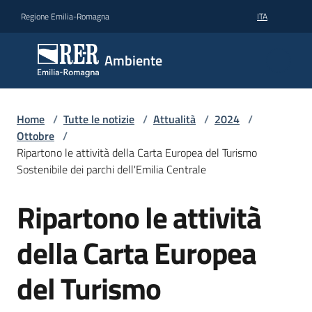
Vai al contenuto
Vai alla navigazione
Vai al footer
Regione Emilia-Romagna
ITA
Ambiente
Ambiente
Argomenti
Home
/
Tutte le notizie
/
Attualità
/
2024
/
Ottobre
/
Ripartono le attività della Carta Europea del Turismo
Novità
Sostenibile dei parchi dell'Emilia Centrale
Ripartono le attività
Salta al contenuto
Servizi
della Carta Europea
Leggi
Atti
del Turismo
Bandi