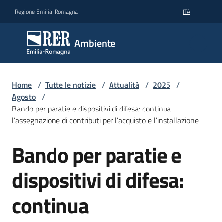
Vai al contenuto
Vai alla navigazione
Vai al footer
Regione Emilia-Romagna
ITA
Ambiente
Ambiente
Argomenti
Home
/
Tutte le notizie
/
Attualità
/
2025
/
Agosto
/
Bando per paratie e dispositivi di difesa: continua
Novità
l’assegnazione di contributi per l’acquisto e l’installazione
Bando per paratie e
Salta al contenuto
Servizi
dispositivi di difesa:
Leggi
Atti
continua
Bandi