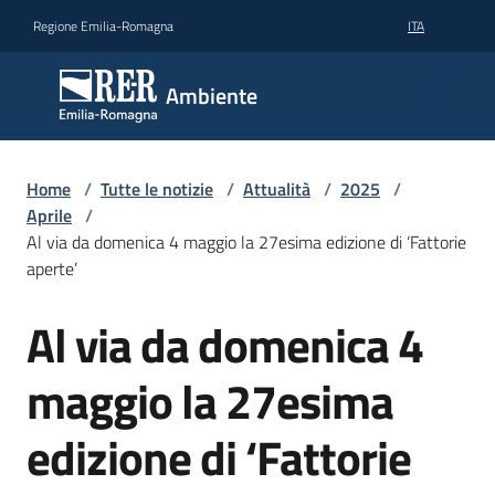
Vai al contenuto
Vai alla navigazione
Vai al footer
Regione Emilia-Romagna
ITA
Ambiente
Ambiente
Argomenti
Home
/
Tutte le notizie
/
Attualità
/
2025
/
Aprile
/
Al via da domenica 4 maggio la 27esima edizione di ‘Fattorie
Novità
aperte’
Al via da domenica 4
Salta al contenuto
Servizi
maggio la 27esima
Leggi
Atti
edizione di ‘Fattorie
Bandi