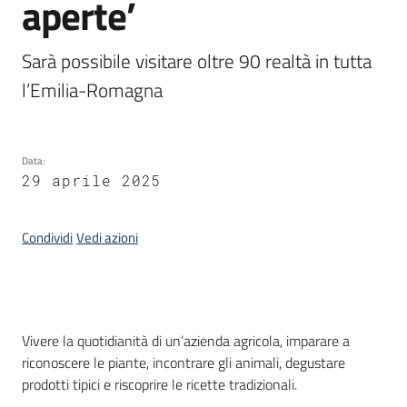
aperte’
Piani
Programmi
Sarà possibile visitare oltre 90 realtà in tutta 
Progetti
l’Emilia-Romagna
Seguici
Data
:
su
29 aprile 2025
Condividi
Vedi azioni
Introduzione
Vivere la quotidianità di un’azienda agricola, imparare a
riconoscere le piante, incontrare gli animali, degustare
prodotti tipici e riscoprire le ricette tradizionali.