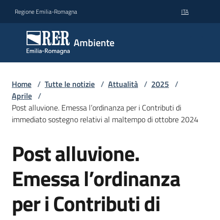
Vai al contenuto
Vai alla navigazione
Vai al footer
Regione Emilia-Romagna
ITA
Ambiente
Ambiente
Argomenti
Home
/
Tutte le notizie
/
Attualità
/
2025
/
Aprile
/
Post alluvione. Emessa l’ordinanza per i Contributi di
Novità
immediato sostegno relativi al maltempo di ottobre 2024
Post alluvione.
Salta al contenuto
Servizi
Emessa l’ordinanza
Leggi
Atti
per i Contributi di
Bandi