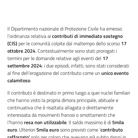
Introduzione
Il Dipartimento nazionale di Protezione Civile ha emesso
l’ordinanza relativa ai
contributi di immediato sostegno
(CIS)
per le comunità colpite dal maltempo dello scorso
17
ottobre 2024
. Contestualmente sono stati prorogati i
termini per le domande relative agli eventi del
17
settembre 2024
: i due episodi, infatti, sono stati considerati
al fine dell’erogazione del contributo come un
unico evento
calamitoso
.
Il contributo è destinato in primo luogo a quei nuclei familiari
che hanno visto la propria dimora principale, abituale e
continuativa che è risaltata allagata o direttamente
interessata da movimenti franosi o smottamenti che
l’hanno
resa non utilizzabile
. Il saldo massimo è di
5mila
euro
. Ulteriori
5mila euro
sono previsti come ‘
contributo
rafforzato’
solo per coloro che avevano già subito danni in