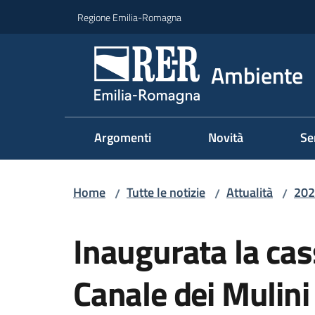
Vai al contenuto
Vai alla navigazione
Vai al footer
Regione Emilia-Romagna
Ambiente
Argomenti
Novità
Se
Home
Tutte le notizie
Attualità
202
/
/
/
Salta al contenuto
Inaugurata la cas
Canale dei Mulini