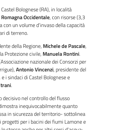
a Castel Bolognese (RA), in località
la Romagna Occidentale
, con risorse (3,3
ra con un volume d’invaso della capacità
ari di terreno.
idente della Regione,
Michele de Pascale
,
la Protezione civile,
Manuela Rontini
.
(Associazione nazionale dei Consorzi per
irrigue),
Antonio Vincenzi
, presidente del
e i sindaci di Castel Bolognese e
ltrani
.
o decisivo nel controllo del flusso
 dimostra inequivocabilmente quanto
sa in sicurezza del territorio- sottolinea
i progetti per i bacini dei fiumi Lamone e
lo stesso anche per altri corsi d’acqua: