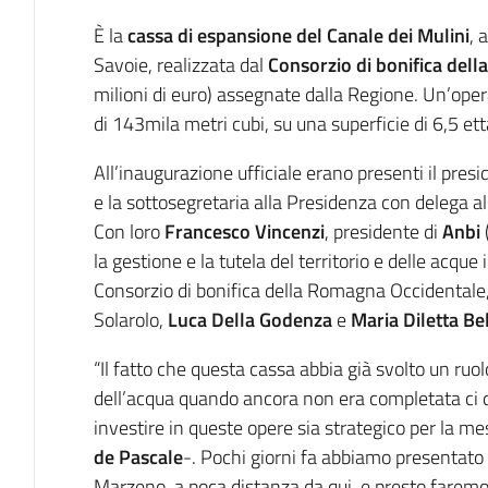
È la
cassa di espansione del Canale dei Mulini
, 
Savoie, realizzata dal
Consorzio di bonifica del
milioni di euro) assegnate dalla Regione. Un’ope
di 143mila metri cubi, su una superficie di 6,5 ett
All’inaugurazione ufficiale erano presenti il pres
e la sottosegretaria alla Presidenza con delega al
Con loro
Francesco Vincenzi
, presidente di
Anbi
la gestione e la tutela del territorio e delle acque 
Consorzio di bonifica della Romagna Occidentale, 
Solarolo,
Luca Della Godenza
e
Maria Diletta Be
“Il fatto che questa cassa abbia già svolto un ruol
dell’acqua quando ancora non era completata ci
investire in queste opere sia strategico per la mes
de Pascale
-. Pochi giorni fa abbiamo presentato 
Marzeno, a poca distanza da qui, e presto faremo 