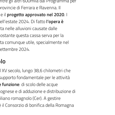
tre gli altri 600mila dal Programma per
rovincie di Ferrara e Ravenna. Il
e il
progetto approvato nel 2020
. I
nell’estate 2024. Di fatto
l’opera è
ta nelle alluvioni causate dalle
onostante questa cassa serva per la
tata comunque utile, specialmente nel
 settembre 2024.
olo
al XV secolo, lungo 38,6 chilometri che
 supporto fondamentale per le attività
e funzione
: di scolo delle acque
lognese e di adduzione e distribuzione di
liano romagnolo (Cer). A gestire
 il Consorzio di bonifica della Romagna