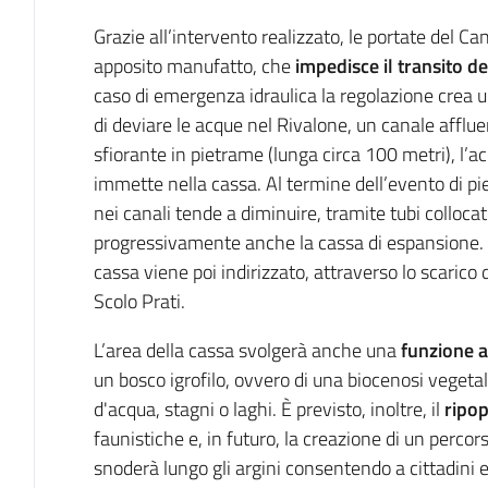
Grazie all’intervento realizzato, le portate del C
apposito manufatto, che
impedisce il transito d
caso di emergenza idraulica la regolazione crea 
di deviare le acque nel Rivalone, un canale afflue
sfiorante in pietrame (lunga circa 100 metri), l’ac
immette nella cassa. Al termine dell’evento di pi
nei canali tende a diminuire, tramite tubi collocati
progressivamente anche la cassa di espansione. I
cassa viene poi indirizzato, attraverso lo scarico 
Scolo Prati.
L’area della cassa svolgerà anche una
funzione 
un bosco igrofilo, ovvero di una biocenosi vegetal
d'acqua, stagni o laghi. È previsto, inoltre, il
ripo
faunistiche e, in futuro, la creazione di un percor
snoderà lungo gli argini consentendo a cittadini e 