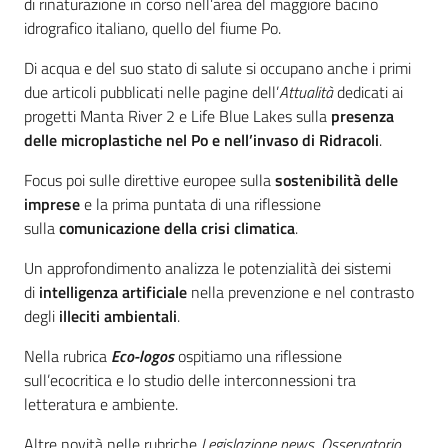
di rinaturazione in corso nell’area del maggiore bacino
idrografico italiano, quello del fiume Po.
Di acqua e del suo stato di salute si occupano anche i primi
due articoli pubblicati nelle pagine dell’
Attualità
dedicati ai
progetti Manta River 2 e Life Blue Lakes sulla
presenza
delle microplastiche nel Po e nell’invaso di Ridracoli
.
Focus poi sulle direttive europee sulla
sostenibilità delle
imprese
e la prima puntata di una riflessione
sulla
comunicazione della crisi climatica
.
Un approfondimento analizza le potenzialità dei sistemi
di
intelligenza artificiale
nella prevenzione e nel contrasto
degli
illeciti ambientali
.
Nella rubrica
Eco-logos
ospitiamo una riflessione
sull’ecocritica e lo studio delle interconnessioni tra
letteratura e ambiente.
Altre novità nelle rubriche
Legislazione news
,
Osservatorio