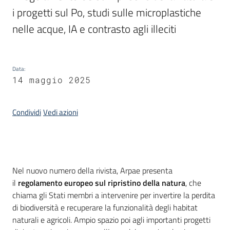
i progetti sul Po, studi sulle microplastiche 
Piani
Programmi
nelle acque, IA e contrasto agli illeciti
Progetti
Data
:
14 maggio 2025
Seguici
su
Condividi
Vedi azioni
Introduzione
Nel nuovo numero della rivista, Arpae presenta
il
regolamento europeo sul ripristino della natura
, che
chiama gli Stati membri a intervenire per invertire la perdita
di biodiversità e recuperare la funzionalità degli habitat
naturali e agricoli. Ampio spazio poi agli importanti progetti