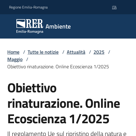
Vai al contenuto
Vai alla navigazione
Vai al footer
Regione Emilia-Romagna
ITA
Ambiente
Ambiente
Argomenti
Home
/
Tutte le notizie
/
Attualità
/
2025
/
Maggio
/
Obiettivo rinaturazione. Online Ecoscienza 1/2025
Novità
Obiettivo
Salta al contenuto
Servizi
rinaturazione. Online
Leggi
Ecoscienza 1/2025
Atti
Bandi
Il regolamento Ue sul ripristino della natura e 