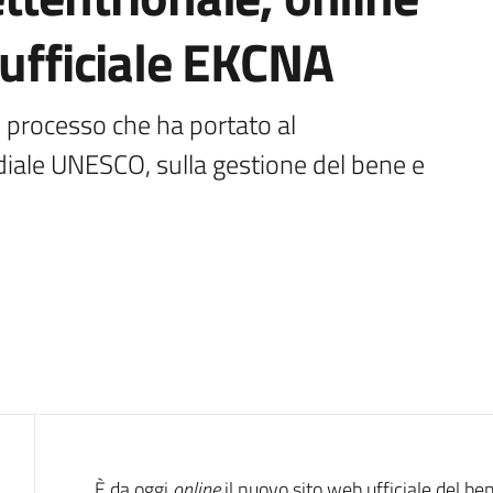
 ufficiale EKCNA
 processo che ha portato al  
ale UNESCO, sulla gestione del bene e 
È da oggi
online
il nuovo sito web ufficiale del 