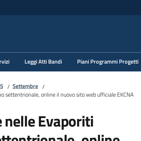
rvizi
Leggi Atti Bandi
Piani Programmi Progetti
5
Settembre
/
/
no settentrionale, online il nuovo sito web ufficiale EKCNA
 nelle Evaporiti
ttentrionale, online