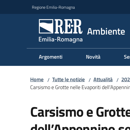
Vai al contenuto
Vai alla navigazione
Vai al footer
Regione Emilia-Romagna
Ambiente
Argomenti
Novità
Se
Home
Tutte le notizie
Attualità
202
/
/
/
Carsismo e Grotte nelle Evaporiti dell’Appenni
Salta al contenuto
Carsismo e Grotte
dell’Appennino se