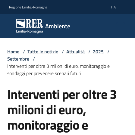
Vai al contenuto
Vai alla navigazione
Vai al footer
Regione Emilia-Romagna
ITA
Ambiente
Ambiente
Argomenti
Home
/
Tutte le notizie
/
Attualità
/
2025
/
Settembre
/
Interventi per oltre 3 milioni di euro, monitoraggio e
Novità
sondaggi per prevedere scenari futuri
Interventi per oltre 3
Salta al contenuto
Servizi
milioni di euro,
Leggi
Atti
monitoraggio e
Bandi