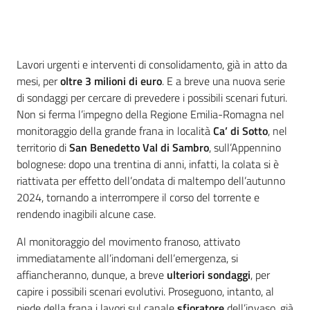
Introduzione
Lavori urgenti e interventi di consolidamento, già in atto da
mesi, per
oltre 3 milioni di euro
. E a breve una nuova serie
di sondaggi per cercare di prevedere i possibili scenari futuri.
Non si ferma l’impegno della Regione Emilia-Romagna nel
monitoraggio della grande frana in località
Ca’ di Sotto
, nel
territorio di
San Benedetto Val di Sambro
, sull’Appennino
bolognese: dopo una trentina di anni, infatti, la colata si è
riattivata per effetto dell’ondata di maltempo dell’autunno
2024, tornando a interrompere il corso del torrente e
rendendo inagibili alcune case.
Al monitoraggio del movimento franoso, attivato
immediatamente all’indomani dell’emergenza, si
affiancheranno, dunque, a breve
ulteriori sondaggi
, per
capire i possibili scenari evolutivi. Proseguono, intanto, al
piede della frana i lavori sul canale
sfioratore
dell’invaso, già