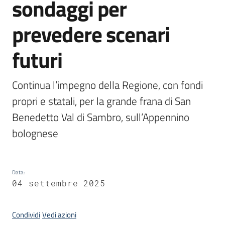
sondaggi per
Piani
Programmi
prevedere scenari
Progetti
futuri
Seguici
Continua l’impegno della Regione, con fondi 
su
propri e statali, per la grande frana di San 
Benedetto Val di Sambro, sull’Appennino 
bolognese
Data
:
04 settembre 2025
Condividi
Vedi azioni