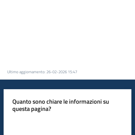
Piani
Programmi
Progetti
Seguici
su
Ultimo aggiornamento
:
26-02-2026 15:47
Quanto sono chiare le informazioni su
questa pagina?
Valuta da 1 a 5 stelle