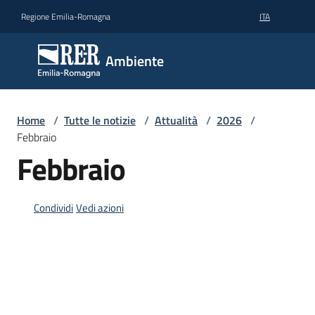
Vai al contenuto
Vai alla navigazione
Vai al footer
Regione Emilia-Romagna
ITA
Ambiente
Ambiente
Argomenti
Home
/
Tutte le notizie
/
Attualità
/
2026
/
Febbraio
Febbraio
Novità
Condividi
Vedi azioni
Servizi
Leggi
Atti
Bandi