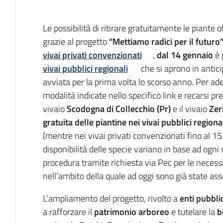
Introduzione
Le possibilità di ritirare gratuitamente le piant
grazie al progetto
“Mettiamo radici per il futuro
vivai privati convenzionati
,
dal 14 gennaio
è 
vivai pubblici regionali
che si aprono in antici
avviata per la prima volta lo scorso anno. Per ader
modalità indicate nello specifico link e recarsi pre
vivaio
Scodogna di Collecchio (Pr)
e il vivaio
Zer
gratuita delle piantine nei vivai pubblici regiona
(mentre nei vivai privati convenzionati fino al 15 
disponibilità delle specie variano in base ad ogni 
procedura tramite richiesta via Pec per le necess
nell’ambito della quale ad oggi sono già state as
L’ampliamento del progetto, rivolto a
enti pubblic
a
rafforzare il
patrimonio arboreo
e tutelare la
b