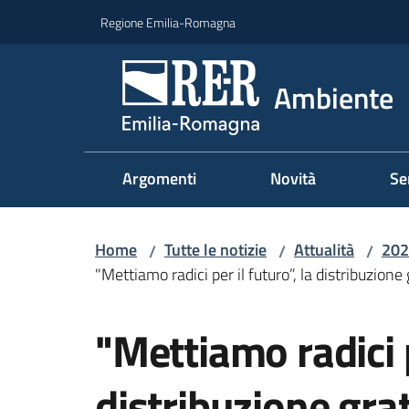
Vai al contenuto
Vai alla navigazione
Vai al footer
Regione Emilia-Romagna
Ambiente
Argomenti
Novità
Se
Home
Tutte le notizie
Attualità
202
/
/
/
"Mettiamo radici per il futuro”, la distribuzione
Salta al contenuto
"Mettiamo radici p
distribuzione grat