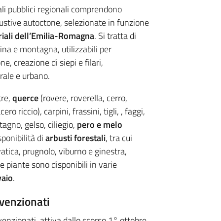
ali pubblici regionali comprendono
bustive autoctone, selezionate in funzione
oriali dell’Emilia-Romagna
. Si tratta di
ina e montagna, utilizzabili per
e, creazione di siepi e filari,
rale e urbano.
tre,
querce
(rovere, roverella, cerro,
 riccio), carpini, frassini, tigli, , faggi,
gno, gelso, ciliegio,
pero e melo
sponibilità di
arbusti forestali
, tra cui
vatica, prugnolo, viburno e ginestra,
Le piante sono disponibili in varie
vaio
.
nvenzionati
venzionati, attiva dallo scorso 1° ottobre