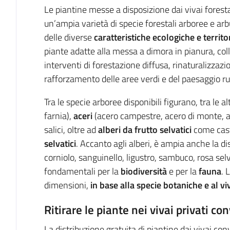
Le piantine messe a disposizione dai vivai forest
un’ampia varietà di specie forestali arboree e ar
delle diverse
caratteristiche ecologiche e territ
piante adatte alla messa a dimora in pianura, coll
interventi di forestazione diffusa, rinaturalizzazion
rafforzamento delle aree verdi e del paesaggio ru
Tra le specie arboree disponibili figurano, tra le al
farnia),
aceri
(acero campestre, acero di monte, acero
salici, oltre ad
alberi da frutto selvatici
come casta
selvatici
. Accanto agli alberi, è ampia anche la di
corniolo, sanguinello, ligustro, sambuco, rosa sel
fondamentali per la
biodiversità
e per la
fauna
. 
dimensioni,
in base alla specie botaniche e al vi
Ritirare le piante nei vivai privati co
La distribuzione gratuita di piantine dai vivai con