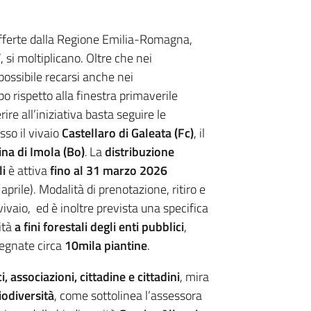
e offerte dalla Regione Emilia-Romagna,
”
,
si moltiplicano. Oltre che nei
possibile recarsi anche nei
po rispetto alla finestra primaverile
ire all’iniziativa basta seguire le
sso il vivaio
Castellaro di Galeata (Fc)
, il
ina di Imola (Bo
)
.
La
distribuzione
li
è attiva
fino al 31 marzo 2026
aprile). Modalità di prenotazione, ritiro e
vivaio, ed è inoltre prevista una specifica
ità
a fini forestali degli enti pubblici
,
segnate circa
10mila piantine
.
i, associazioni, cittadine e cittadini
, mira
iodiversità
, come sottolinea l’assessora