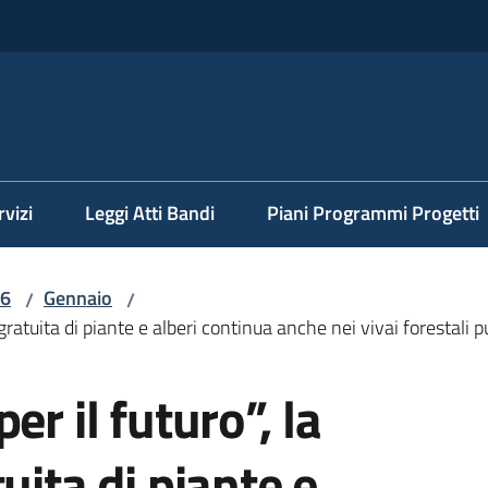
rvizi
Leggi Atti Bandi
Piani Programmi Progetti
6
Gennaio
/
/
 gratuita di piante e alberi continua anche nei vivai forestali p
er il futuro”, la
uita di piante e