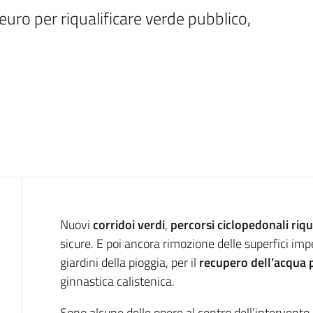
euro per riqualificare verde pubblico, 
Introduzione
Nuovi
corridoi verdi
,
percorsi ciclopedonali riqua
sicure. E poi ancora rimozione delle superfici im
giardini della pioggia, per il
recupero dell’acqua 
ginnastica calistenica.
Sono alcune delle opere al centro dell’intervento 