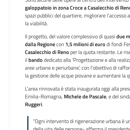
galoppatoio in zona Croce a Casalecchio di Ren
spazi pubblici del quartiere, migliorare l'accesso 
la viabilità.
Il progetto, del valore complessivo di quasi
due mi
dalla Regione
con
1,5 milioni di euro
di fondi F
Casalecchio di Reno
per la quota restante. Le ri
il
bando
dedicato alla ‘Progettazione e alla realizz
aree urbane e periurbane’, con l'obiettivo di raffo
la gestione delle acque piovane e aumentare la quali
L’area rinnovata è stata inaugurata oggi alla pre
Emilia-Romagna,
Michele de Pascale
, e del sin
Ruggeri
.
“Ogni intervento di rigenerazione urbana è un
della vita delle persone- afferma il president