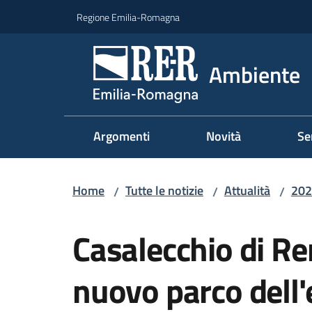
Vai al contenuto
Vai alla navigazione
Vai al footer
Regione Emilia-Romagna
Ambiente
Argomenti
Novità
Se
Home
Tutte le notizie
Attualità
202
/
/
/
Salta al contenuto
Casalecchio di Re
nuovo parco dell'