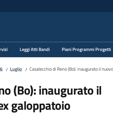
rvizi
Leggi Atti Bandi
Piani Programmi Progetti
6
Luglio
Casalecchio di Reno (Bo): inaugurato il nuovo
/
/
no (Bo): inaugurato il
ex galoppatoio