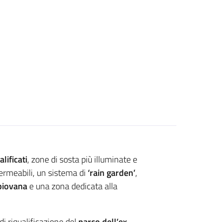
lificati
, zone di sosta più illuminate e
permeabili, un sistema di
‘rain garden’
,
piovana
e una zona dedicata alla
di riqualificazione del
parco dell’ex