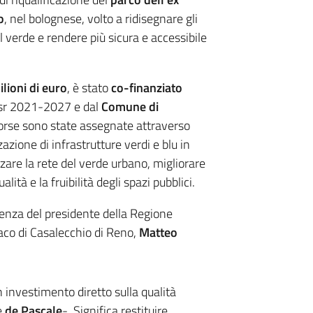
o
, nel bolognese, volto a ridisegnare gli
al verde e rendere più sicura e accessibile
lioni di euro
, è stato
co-finanziato
esr 2021-2027 e dal
Comune di
sorse sono state assegnate attraverso
azione di infrastrutture verdi e blu in
rzare la rete del verde urbano, migliorare
tà e la fruibilità degli spazi pubblici.
senza del presidente della Regione
daco di Casalecchio di Reno,
Matteo
 investimento diretto sulla qualità
e
de Pascale
-. Significa restituire