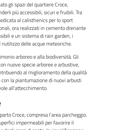
cato gli spazi del quartiere Croce,
rli più accessibili, sicuri e fruibili. Tra
edicata al calisthenics per lo sport
edonali, ora realizzati in cemento drenante
sibili e un sistema di rain garden, i
il riutilizzo delle acque meteoriche.
monio arboreo e alla biodiversità. Gli
i con nuove specie arboree e arbustive,
tribuendo al miglioramento della qualità
o con la piantumazione di nuovi arbusti
evole all'attecchimento.
e
omparto Croce, compresa l’area parcheggio.
perfici impermeabili per favorire il