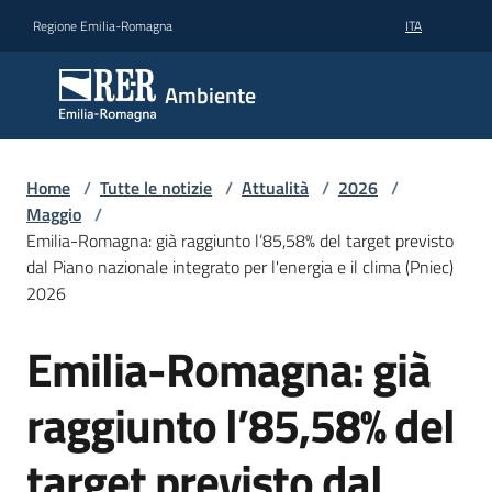
Vai al contenuto
Vai alla navigazione
Vai al footer
Regione Emilia-Romagna
ITA
Ambiente
Ambiente
Argomenti
Home
/
Tutte le notizie
/
Attualità
/
2026
/
Maggio
/
Emilia-Romagna: già raggiunto l’85,58% del target previsto
Novità
dal Piano nazionale integrato per l'energia e il clima (Pniec)
2026
Servizi
Emilia-Romagna: già
Salta al contenuto
raggiunto l’85,58% del
Leggi
Atti
Bandi
target previsto dal