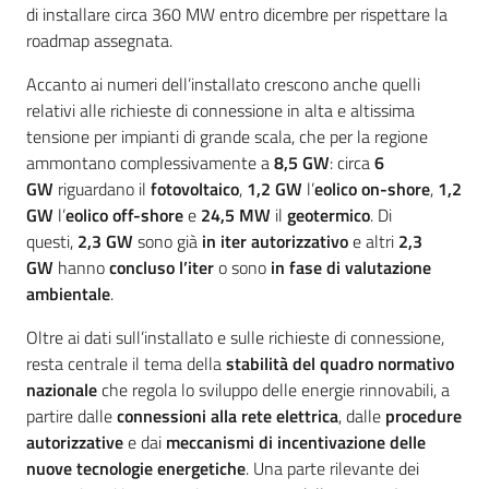
di installare circa 360 MW entro dicembre per rispettare la
roadmap assegnata.
Accanto ai numeri dell’installato crescono anche quelli
relativi alle richieste di connessione in alta e altissima
tensione per impianti di grande scala, che per la regione
ammontano complessivamente a
8,5 GW
: circa
6
GW
riguardano il
fotovoltaico
,
1,2 GW
l’
eolico on-shore
,
1,2
GW
l’
eolico off-shore
e
24,5 MW
il
geotermico
. Di
questi,
2,3 GW
sono già
in iter autorizzativo
e altri
2,3
GW
hanno
concluso l’iter
o sono
in fase di valutazione
ambientale
.
Oltre ai dati sull’installato e sulle richieste di connessione,
resta centrale il tema della
stabilità del quadro normativo
nazionale
che regola lo sviluppo delle energie rinnovabili, a
partire dalle
connessioni alla rete elettrica
, dalle
procedure
autorizzative
e dai
meccanismi di incentivazione delle
nuove tecnologie energetiche
. Una parte rilevante dei