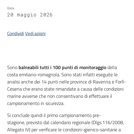
Piani
Data
:
Programmi
20 maggio 2026
Progetti
Condividi
Vedi azioni
Seguici
su
Introduzione
Sono
balneabili tutti i 100 punti di monitoraggio
della
costa emiliano-romagnola. Sono stati infatti eseguite le
analisi anche dei 14 punti nelle province di Ravenna e Forlì-
Cesena che erano state rimandate a causa delle condizioni
marine avverse che non consentivano di effettuare il
campionamento in sicurezza.
Si conclude quindi il primo campionamento pre-
stagione, previsto dal calendario regionale (Dlgs.116/2008,
Allegato IV) per verificare le condizioni igienico-sanitarie a