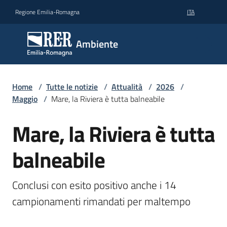
Vai al contenuto
Vai alla navigazione
Vai al footer
Regione Emilia-Romagna
ITA
Ambiente
Ambiente
Argomenti
Home
/
Tutte le notizie
/
Attualità
/
2026
/
Maggio
/
Mare, la Riviera è tutta balneabile
Novità
Mare, la Riviera è tutta
Salta al contenuto
balneabile
Servizi
Conclusi con esito positivo anche i 14 
Leggi
Atti
campionamenti rimandati per maltempo
Bandi