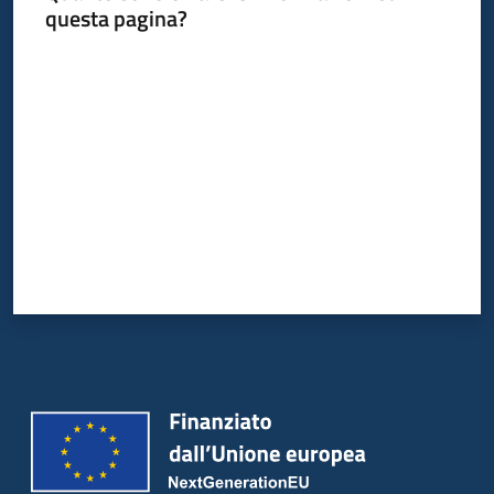
questa pagina?
Piani
Programmi
Valuta da 1 a 5 stelle
Progetti
Seguici
su