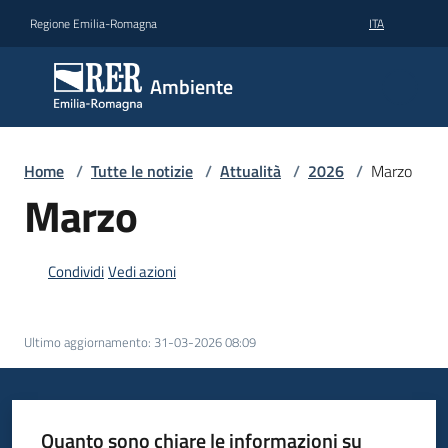
Vai al contenuto
Vai alla navigazione
Vai al footer
Regione Emilia-Romagna
ITA
Ambiente
Ambiente
Argomenti
Home
/
Tutte le notizie
/
Attualità
/
2026
/
Marzo
Marzo
Novità
Condividi
Vedi azioni
Servizi
Ultimo aggiornamento
:
31-03-2026 08:09
Leggi
Atti
Bandi
Quanto sono chiare le informazioni su