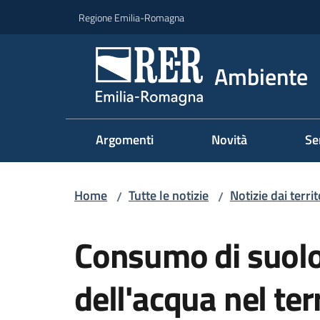
Vai al contenuto
Vai alla navigazione
Vai al footer
Regione Emilia-Romagna
Ambiente
Argomenti
Novità
Se
Home
Tutte le notizie
Notizie dai territ
/
/
Salta al contenuto
Consumo di suolo
dell'acqua nel ter