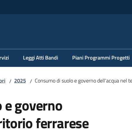
rvizi
Leggi Atti Bandi
Piani Programmi Progetti
ori
2025
Consumo di suolo e governo dell'acqua nel ter
/
/
 e governo
ritorio ferrarese