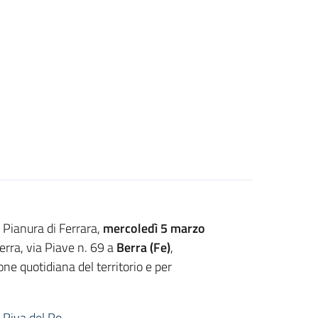
a Pianura di Ferrara,
mercoledì 5 marzo
Berra, via Piave n. 69 a
Berra (Fe)
,
ne quotidiana del territorio e per
 Riva del Po