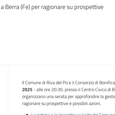
Berra (Fe) per ragionare su prospettive 
Introduzione
Il Comune di Riva del Po e il Consorzio di Bonific
2025
- alle ore 20:30, presso il Centro Civico di 
organizzano una serata per approfondire la gestio
ragionare su prospettive e possibili azioni.
La notizia e la locandina sul sito del Comune