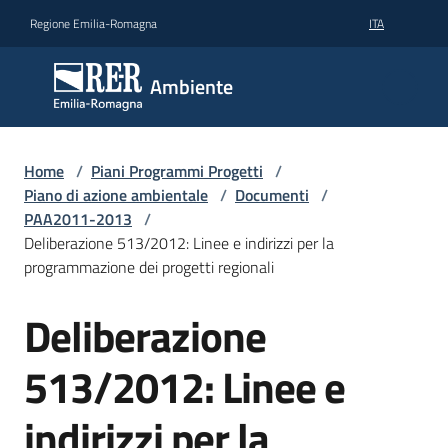
Vai al contenuto
Vai alla navigazione
Vai al footer
Regione Emilia-Romagna
ITA
Ambiente
Ambiente
Argomenti
Home
/
Piani Programmi Progetti
/
Piano di azione ambientale
/
Documenti
/
PAA2011-2013
/
Novità
Deliberazione 513/2012: Linee e indirizzi per la
programmazione dei progetti regionali
Servizi
Deliberazione
513/2012: Linee e
Leggi
Atti
Bandi
indirizzi per la