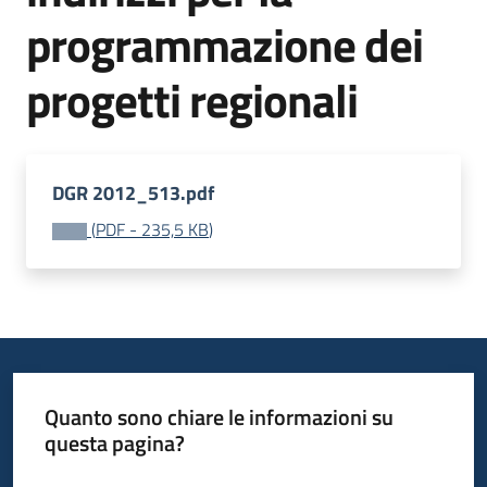
programmazione dei
Piani
Programmi
Progetti
progetti regionali
Menu selezionato
Seguici
DGR 2012_513.pdf
su
(
PDF
-
235,5 KB
)
Quanto sono chiare le informazioni su
questa pagina?
Valuta da 1 a 5 stelle