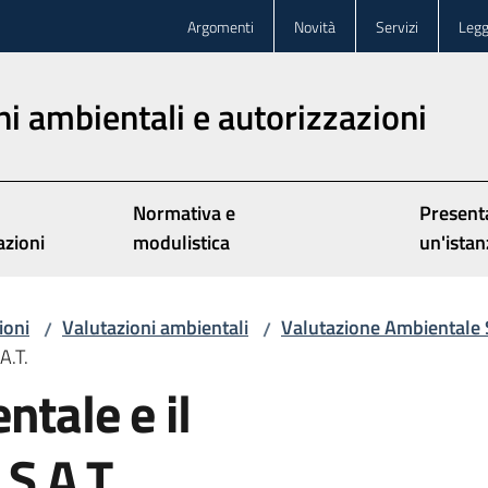
Argomenti
Novità
Servizi
Legg
ni ambientali e autorizzazioni
Normativa e
Present
azioni
modulistica
un'istan
ioni
Valutazioni ambientali
Valutazione Ambientale 
/
/
A.T.
ntale e il
S.A.T.