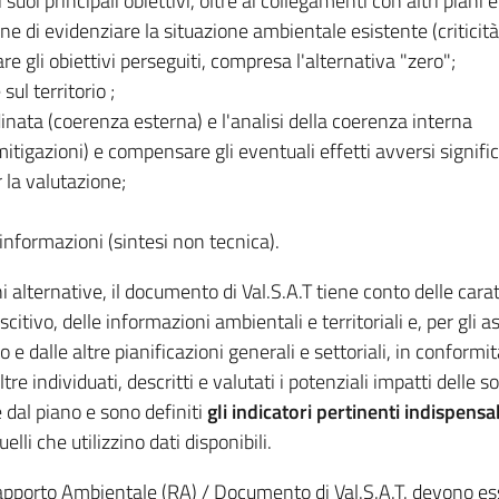
suoi principali obiettivi, oltre ai collegamenti con altri piani
ine di evidenziare la situazione ambientale esistente (criticità
re gli obiettivi perseguiti, compresa l'alternativa "zero";
sul territorio ;
inata (coerenza esterna) e l'analisi della coerenza interna
mitigazioni) e compensare gli eventuali effetti avversi signific
 la valutazione;
 informazioni (sintesi non tecnica).
 alternative, il documento di Val.S.A.T tiene conto delle caratt
citivo, delle informazioni ambientali e territoriali e, per gli a
o e dalle altre pianificazioni generali e settoriali, in conformi
e individuati, descritti e valutati i potenziali impatti delle s
e dal piano e sono definiti
gli indicatori pertinenti indispensa
elli che utilizzino dati disponibili.
apporto Ambientale (RA) / Documento di Val.S.A.T. devono esse