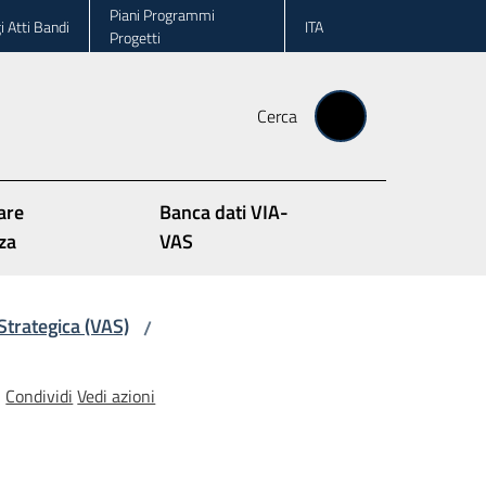
Piani Programmi
i Atti Bandi
ITA
Progetti
Cerca
are
Banca dati VIA-
za
VAS
Strategica (VAS)
/
Condividi
Vedi azioni