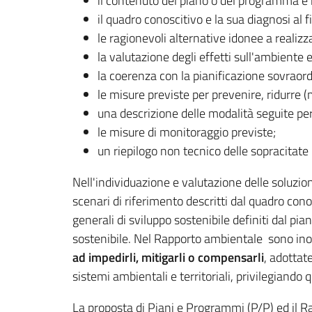
il contenuto del piano o del programma e i 
il quadro conoscitivo e la sua diagnosi al f
le ragionevoli alternative idonee a realizza
la valutazione degli effetti sull'ambiente e 
la coerenza con la pianificazione sovraord
le misure previste per prevenire, ridurre (
una descrizione delle modalità seguite per
le misure di monitoraggio previste;
un riepilogo non tecnico delle sopracitate
Nell'individuazione e valutazione delle soluzioni
scenari di riferimento descritti dal quadro conos
generali di sviluppo sostenibile definiti dal pian
sostenibile. Nel Rapporto ambientale sono inoltr
ad impedirli, mitigarli o compensarli
, adottat
sistemi ambientali e territoriali, privilegiando qu
La proposta di Piani e Programmi (P/P) ed il R