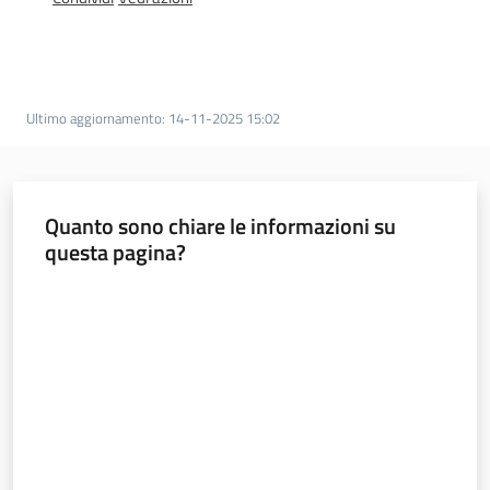
Innovazione
Consultazione
Ultimo aggiornamento
:
14-11-2025 15:02
Quanto sono chiare le informazioni su
Seguici
questa pagina?
su
Valuta da 1 a 5 stelle
Ambiente