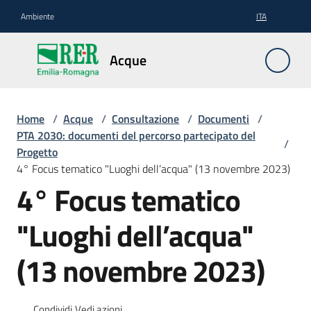
Vai al contenuto
Vai alla navigazione
Vai al footer
Ambiente
ITA
Acque
Acque
Pianificazione
Home
/
Acque
/
Consultazione
/
Documenti
/
PTA 2030: documenti del percorso partecipato del
/
Progetto
4° Focus tematico "Luoghi dell’acqua" (13 novembre 2023)
Contratti
4° Focus tematico
di
fiume
"Luoghi dell’acqua"
(13 novembre 2023)
Gestione
Condividi
Vedi azioni