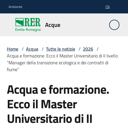
Vai al contenuto
Vai alla navigazione
Vai al footer
Ambiente
ITA
Acque
Acque
Pianificazione
Home
/
Acque
/
Tutte le notizie
/
2026
/
Acqua e formazione. Ecco il Master Universitario di II livello
“Manager della transizione ecologica e dei contratti di
fiume”
Contratti
di
Acqua e formazione.
Salta al contenuto
fiume
Ecco il Master
Gestione
Universitario di II