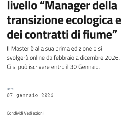
livello “Manager della
Innovazione
transizione ecologica e
Consultazione
dei contratti di fiume”
Il Master è alla sua prima edizione e si 
svolgerà online da febbraio a dicembre 2026. 
Seguici
su
Ci si può iscrivere entro il 30 Gennaio.
Data
:
07 gennaio 2026
Condividi
Vedi azioni
Ambiente