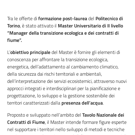
Argomenti
Introduzione
Tra le offerte di
formazione post-laurea
del
Politecnico di
Torino
, è stato attivato il
Master Universitario di II livello
Novità
“Manager della transizione ecologica e dei contratti di
fiume”.
Servizi
L’
obiettivo principale
del Master è fornire gli elementi di
Leggi Atti Bandi
conoscenza per affrontare la transizione ecologica,
energetica, dell’adattamento al cambiamento climatico,
della sicurezza dai rischi territoriali e ambientali,
dell’interpretazione dei servizi ecosistemici, attraverso nuovi
Piani Programmi
approcci integrati e interdisciplinari per la pianificazione e
Progetti
progettazione, lo sviluppo e la gestione sostenibile dei
territori caratterizzati dalla
presenza dell’acqua
.
Proposto e sviluppato nell’ambito del
Tavolo Nazionale dei
Contratti di Fiume
, il Master intende formare figure esperte
nel supportare i territori nello sviluppo di metodi e tecniche