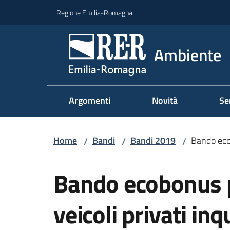
Vai al contenuto
Vai alla navigazione
Vai al footer
Regione Emilia-Romagna
Ambiente
Argomenti
Novità
Se
Home
Bandi
Bandi 2019
Bando ecob
/
/
/
Salta al contenuto
Bando ecobonus pe
veicoli privati in