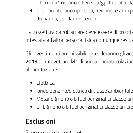
- benzina/metano o benzina/gpl fino alla cl
che non abbiano riportato, nei cinque anni p
domanda, condanne penali.
L’autovettura da rottamare deve essere di propriet
intestata ad altra persona fisica comunque resi
Gli investimenti ammissibili riguarderanno gli
ac
2019
di autovetture M1 di prima immatricolazione
alimentazione:
Elettrica
Ibrido benzina/elettrico di classe ambiental
Metano (mono o bifuel benzina) di classe a
GPL (mono o bifuel benzina) di classe ambie
Esclusioni
Sono esclusi dal contributo: