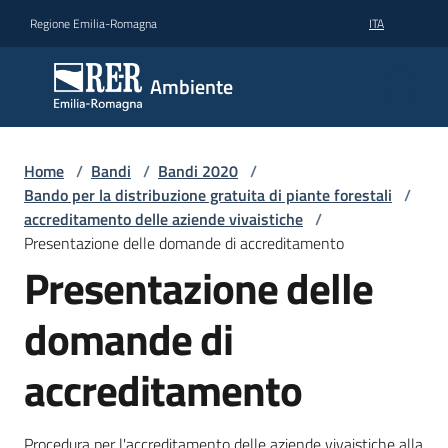
Vai al contenuto
Vai alla navigazione
Vai al footer
Regione Emilia-Romagna
ITA
Ambiente
Ambiente
Argomenti
Home
/
Bandi
/
Bandi 2020
/
Bando per la distribuzione gratuita di piante forestali
/
accreditamento delle aziende vivaistiche
/
Novità
Presentazione delle domande di accreditamento
Presentazione delle
Servizi
domande di
Leggi
accreditamento
Atti
Bandi
Procedura per l'accreditamento delle aziende vivaistiche alla