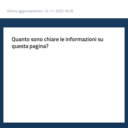
Piani
Ultimo aggiornamento
:
12-11-2025 18:39
Programmi
Progetti
Quanto sono chiare le informazioni su
questa pagina?
Seguici
su
Valuta da 1 a 5 stelle