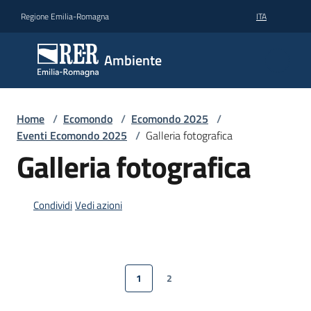
Vai al contenuto
Vai alla navigazione
Vai al footer
Regione Emilia-Romagna
ITA
Ambiente
Ambiente
Argomenti
Home
/
Ecomondo
/
Ecomondo 2025
/
Eventi Ecomondo 2025
/
Galleria fotografica
Galleria fotografica
Novità
Condividi
Vedi azioni
Servizi
Leggi
Atti
1
2
Pagina precedente
Pagina
Pagina
Pagina successiva
Bandi