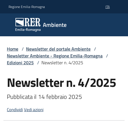
Vai al contenuto
Vai alla navigazione
Vai al footer
Regione Emilia-Romagna
ITA
Ambiente
Ambiente
Argomenti
Home
/
Newsletter del portale Ambiente
/
Newsletter Ambiente - Regione Emilia-Romagna
/
Edizioni 2025
/
Newsletter n. 4/2025
Novità
Newsletter n. 4/2025
Salta al contenuto
Servizi
Pubblicata il 14 febbraio 2025
Leggi
Condividi
Vedi azioni
Atti
Bandi