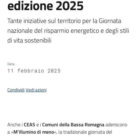
edizione 2025
Piani
Programmi
Tante iniziative sul territorio per la Giornata 
Progetti
nazionale del risparmio energetico e degli stili 
di vita sostenibili
Seguici
su
Data
:
11 febbraio 2025
Condividi
Vedi azioni
Introduzione
Anche i
CEAS
e i
Comuni della Bassa Romagna
aderiscono
a «
M’illumino di meno
», la tradizionale giornata del