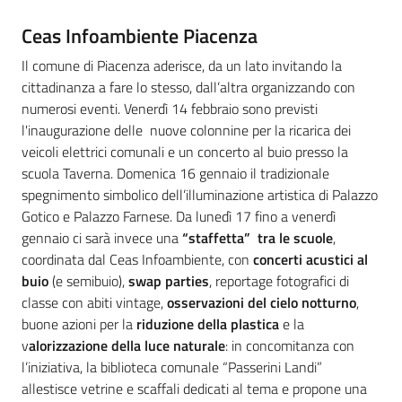
Ceas Infoambiente Piacenza
Il comune di Piacenza aderisce, da un lato invitando la
cittadinanza a fare lo stesso, dall’altra organizzando con
numerosi eventi. Venerdì 14 febbraio sono previsti
l'inaugurazione delle nuove colonnine per la ricarica dei
veicoli elettrici comunali e un concerto al buio presso la
scuola Taverna. Domenica 16 gennaio il tradizionale
spegnimento simbolico dell’illuminazione artistica di Palazzo
Gotico e Palazzo Farnese. Da lunedì 17 fino a venerdì
gennaio ci sarà invece una
“staffetta” tra le scuole
,
coordinata dal Ceas Infoambiente, con
concerti acustici al
buio
(e semibuio),
swap parties
, reportage fotografici di
classe con abiti vintage,
osservazioni del cielo notturno
,
buone azioni per la
riduzione della plastica
e la
v
alorizzazione della luce naturale
: in concomitanza con
l’iniziativa, la biblioteca comunale “Passerini Landi”
allestisce vetrine e scaffali dedicati al tema e propone una