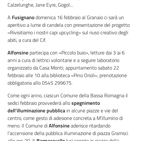
Calzelunghe, Jane Eyre, Gogol...
A
Fusignano
domenica 16 febbraio al Granaio ci sarà un
aperitivo a lume di candela con presentazione del progetto
«Rivisitiamo i nostri capi upcycling» sul riuso creativo degli
abiti, a cura del Cif.
Alfonsine
partecipa con «Piccolo buio», letture dai 3 ai 6
anni a cura di lettrici volontarie e a seguire laboratorio
organizzato da Casa Monti; appuntamento sabato 22
febbraio alle 10 alla biblioteca «Pino Orioli», prenotazione
obbligatoria allo 0545 299675.
Come ogni anno, ciascun Comune della Bassa Romagna il
sedici febbraio provvederà allo
spegnimento
dell’illuminazione pubblica
in alcune piazze e vie del
centro, come gesto di adesione concreta a M’illumino di
meno. Il Comune di
Alfonsine
aderisce ritardando
l'accensione della pubblica illuminazione di piazza Gramsci
alle ore 20. A
Bagnacavallo
luci spente in piazza della