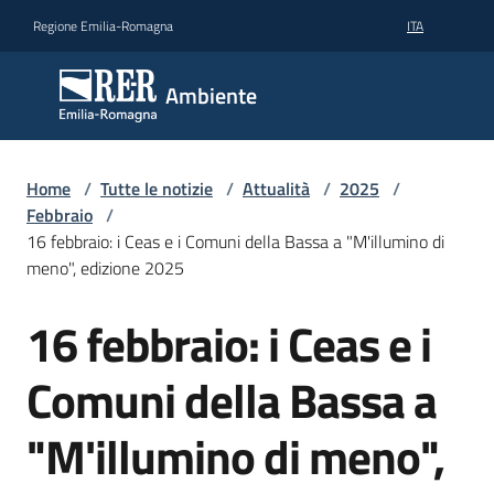
Vai al contenuto
Vai alla navigazione
Vai al footer
Regione Emilia-Romagna
ITA
Ambiente
Ambiente
Argomenti
Home
/
Tutte le notizie
/
Attualità
/
2025
/
Febbraio
/
16 febbraio: i Ceas e i Comuni della Bassa a "M'illumino di
Novità
meno", edizione 2025
16 febbraio: i Ceas e i
Salta al contenuto
Servizi
Comuni della Bassa a
Leggi
Atti
"M'illumino di meno",
Bandi