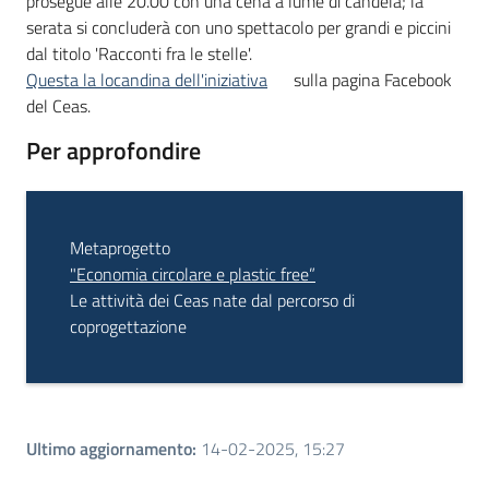
prosegue alle 20.00 con una cena a lume di candela; la
serata si concluderà con uno spettacolo per grandi e piccini
dal titolo 'Racconti fra le stelle'.
Questa la locandina dell'iniziativa
sulla pagina Facebook
del Ceas.
Per approfondire
Metaprogetto
"Economia circolare e plastic free”
Le attività dei Ceas nate dal percorso di
coprogettazione
Ultimo aggiornamento
:
14-02-2025, 15:27