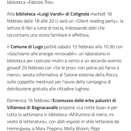
biblioteca «Fabrizio Trisi».
Alla
biblioteca «Luigi Varoli» di Cotignola
martedì 18
febbraio dalle 18 alle 20 ci sarà un «Silent reading party», la
lettura di libri a lume di torcia, indossando abiti che
raccontano una storia familiare e affettiva.
Il
Comune di Lugo
partirà sabato 15 febbraio alle 10.30 con
«Giochiamo alle energie rinnovabili», un laboratorio in
biblioteca per costruire mulini a vento e un secondo evento
giovedì 20 febbraio con «Se le provi, non potrai più farne a
meno», serata informativa al Salone estense della Rocca
sulle coppette mestruali per l'avvio della campagna di
distribuzione gratuita alle cittadine lughesi.
Domenica 16 febbraio l'
Ecomuseo delle erbe palustri di
Villanova di Bagnacavallo
propone «La notte buia» e per
tutta la settimana in biblioteca «M'illumino di meno, mi
vesto di letteratura», con abiti esposti in stile letterario da
Hemingway, a Mary Poppins, Molly Bloom, Pippi