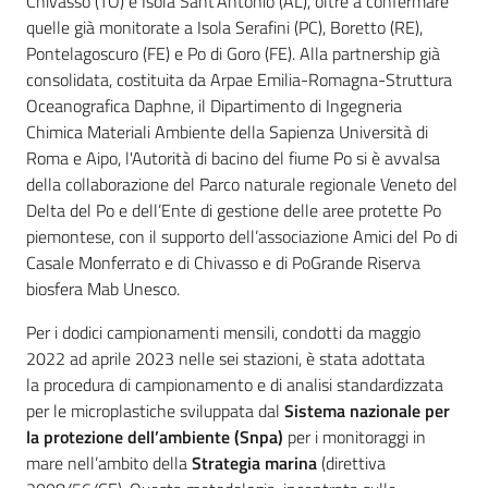
Chivasso (TO) e Isola Sant’Antonio (AL), oltre a confermare
quelle già monitorate a Isola Serafini (PC), Boretto (RE),
Pontelagoscuro (FE) e Po di Goro (FE). Alla partnership già
consolidata, costituita da Arpae Emilia-Romagna-Struttura
Oceanografica Daphne, il Dipartimento di Ingegneria
Chimica Materiali Ambiente della Sapienza Università di
Roma e Aipo, l'Autorità di bacino del fiume Po si è avvalsa
della collaborazione del Parco naturale regionale Veneto del
Delta del Po e dell’Ente di gestione delle aree protette Po
piemontese, con il supporto dell’associazione Amici del Po di
Casale Monferrato e di Chivasso e di PoGrande Riserva
biosfera Mab Unesco.
Per i dodici campionamenti mensili, condotti da maggio
2022 ad aprile 2023 nelle sei stazioni, è stata adottata
la procedura di campionamento e di analisi standardizzata
per le microplastiche sviluppata dal
Sistema nazionale per
la protezione dell’ambiente (Snpa)
per i monitoraggi in
mare nell’ambito della
Strategia marina
(direttiva