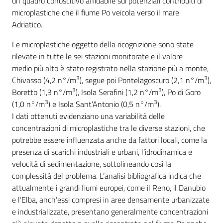
un quadro conoscitivo affidabile sui potenziali contribuiti di
microplastiche che il fiume Po veicola verso il mare
Adriatico.
Le microplastiche oggetto della ricognizione sono state
rilevate in tutte le sei stazioni monitorate e il valore
medio più alto è stato registrato nella stazione più a monte,
3
3
Chivasso (4,2 n°/m
), segue poi Pontelagoscuro (2,1 n°/m
),
3
3
Boretto (1,3 n°/m
), Isola Serafini (1,2 n°/m
), Po di Goro
3
3
(1,0 n°/m
) e Isola Sant’Antonio (0,5 n°/m
).
I dati ottenuti evidenziano una variabilità delle
concentrazioni di microplastiche tra le diverse stazioni, che
potrebbe essere influenzata anche da fattori locali, come la
presenza di scarichi industriali e urbani, l’idrodinamica e
velocità di sedimentazione, sottolineando così la
complessità del problema. L’analisi bibliografica indica che
attualmente i grandi fiumi europei, come il Reno, il Danubio
e l’Elba, anch’essi compresi in aree densamente urbanizzate
e industrializzate, presentano generalmente concentrazioni