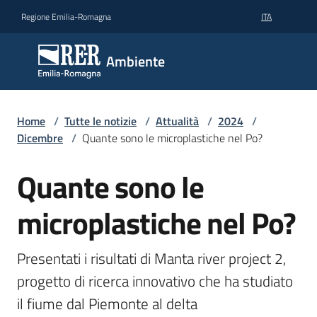
Vai al contenuto
Vai alla navigazione
Vai al footer
Regione Emilia-Romagna
ITA
Ambiente
Ambiente
Argomenti
Home
/
Tutte le notizie
/
Attualità
/
2024
/
Dicembre
/
Quante sono le microplastiche nel Po?
Novità
Quante sono le
Salta al contenuto
microplastiche nel Po?
Servizi
Presentati i risultati di Manta river project 2, 
Leggi
Atti
progetto di ricerca innovativo che ha studiato 
Bandi
il fiume dal Piemonte al delta