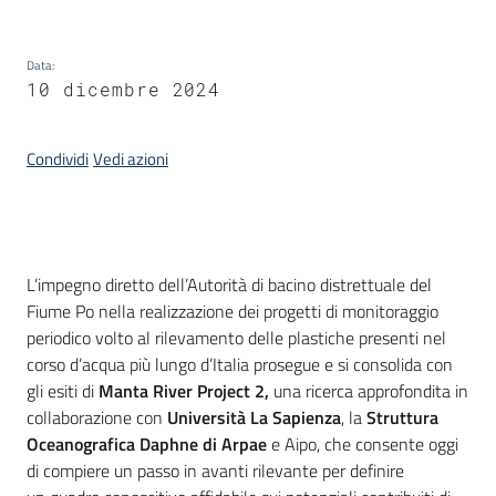
Piani
Programmi
Data
:
Progetti
10 dicembre 2024
Condividi
Vedi azioni
Seguici
su
Introduzione
L’impegno diretto dell’Autorità di bacino distrettuale del
Fiume Po nella realizzazione dei progetti di monitoraggio
periodico volto al rilevamento delle plastiche presenti nel
corso d’acqua più lungo d’Italia prosegue e si consolida con
gli esiti di
Manta River Project 2,
una ricerca approfondita in
collaborazione con
Università La Sapienza
, la
Struttura
Oceanografica Daphne di Arpae
e Aipo, che consente oggi
di compiere un passo in avanti rilevante per definire