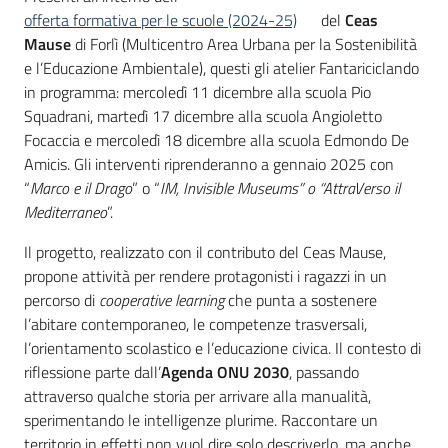
offerta formativa per le scuole (2024-25)
del
Ceas
Mause
di Forlì (Multicentro Area Urbana per la Sostenibilità
e l’Educazione Ambientale), questi gli atelier Fantariciclando
in programma: mercoledì 11 dicembre alla scuola Pio
Squadrani, martedì 17 dicembre alla scuola Angioletto
Focaccia e mercoledì 18 dicembre alla scuola Edmondo De
Amicis. Gli interventi riprenderanno a gennaio 2025 con
“
Marco e il Drago
” o “
IM, Invisible Museums” o “AttraVerso il
Mediterraneo
”.
Il progetto, realizzato con il contributo del Ceas Mause,
propone attività per rendere protagonisti i ragazzi in un
percorso di
cooperative learning
che punta a sostenere
l’abitare contemporaneo, le competenze trasversali,
l’orientamento scolastico e l’educazione civica. Il contesto di
riflessione parte dall’
Agenda ONU 2030
, passando
attraverso qualche storia per arrivare alla manualità,
sperimentando le intelligenze plurime. Raccontare un
territorio in effetti non vuol dire solo descriverlo, ma anche