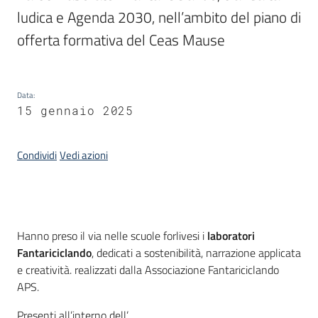
ludica e Agenda 2030, nell’ambito del piano di 
Piani
Programmi
offerta formativa del Ceas Mause
Progetti
Data
:
15 gennaio 2025
Seguici
su
Condividi
Vedi azioni
Introduzione
Hanno preso il via nelle scuole forlivesi i
laboratori
Fantariciclando
, dedicati a sostenibilità, narrazione applicata
e creatività. realizzati dalla Associazione Fantariciclando
APS.
Presenti all’interno dell’