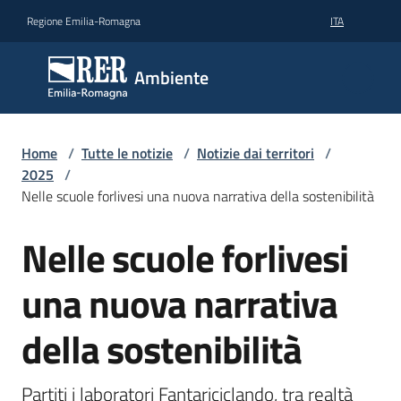
Vai al contenuto
Vai alla navigazione
Vai al footer
Regione Emilia-Romagna
ITA
Ambiente
Ambiente
Argomenti
Home
/
Tutte le notizie
/
Notizie dai territori
/
2025
/
Nelle scuole forlivesi una nuova narrativa della sostenibilità
Novità
Nelle scuole forlivesi
Salta al contenuto
Servizi
una nuova narrativa
Leggi
della sostenibilità
Atti
Bandi
Partiti i laboratori Fantariciclando, tra realtà 