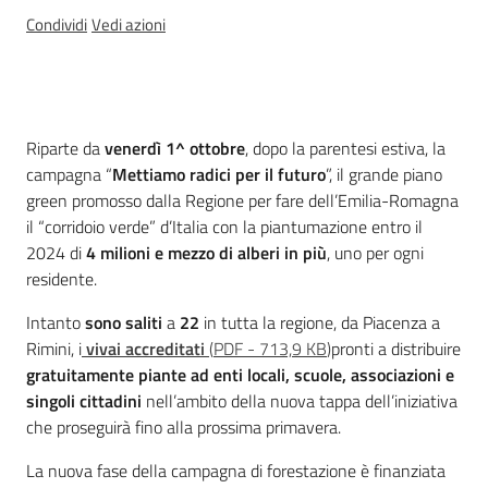
Condividi
Vedi azioni
Novità
Servizi
Introduzione
Riparte da
venerdì 1^ ottobre
, dopo la parentesi estiva, la
Leggi Atti Bandi
campagna “
Mettiamo radici per il futuro
”, il grande piano
green promosso dalla Regione per fare dell’Emilia-Romagna
il “corridoio verde” d’Italia con la piantumazione entro il
2024 di
4 milioni e mezzo di alberi in più
, uno per ogni
Piani Programmi
residente.
Progetti
Intanto
sono saliti
a
22
in tutta la regione, da Piacenza a
Rimini, i
vivai accreditati
(
PDF
-
713,9 KB
)
pronti a distribuire
gratuitamente piante ad enti locali, scuole, associazioni e
singoli cittadini
nell’ambito della nuova tappa dell’iniziativa
che proseguirà fino alla prossima primavera.
La nuova fase della campagna di forestazione è finanziata