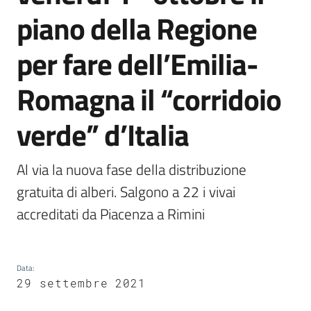
piano della Regione
Comunicazione
per fare dell’Emilia-
Romagna il “corridoio
verde” d’Italia
Abaco
degli
alberi
Al via la nuova fase della distribuzione 
gratuita di alberi. Salgono a 22 i vivai 
accreditati da Piacenza a Rimini
Ambiente
Data
:
29 settembre 2021
Argomenti