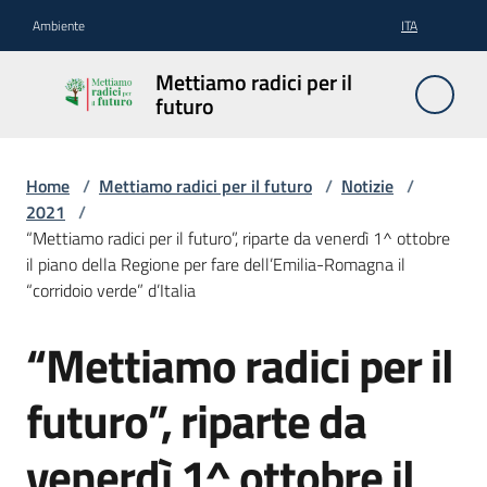
Vai al contenuto
Vai alla navigazione
Vai al footer
Ambiente
ITA
Mettiamo
Mettiamo radici per il
radici per
futuro
il futuro
Home
/
Mettiamo radici per il futuro
/
Notizie
/
2021
/
Il
“Mettiamo radici per il futuro”, riparte da venerdì 1^ ottobre
progetto
il piano della Regione per fare dell’Emilia-Romagna il
“corridoio verde” d’Italia
Come
funziona
“Mettiamo radici per il
Salta al contenuto
Come
futuro”, riparte da
curare
gli
venerdì 1^ ottobre il
alberi