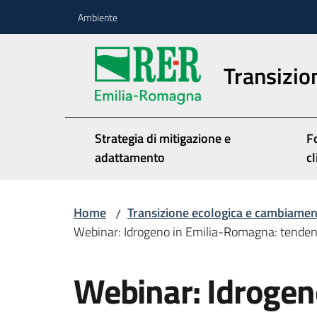
Vai al contenuto
Vai alla navigazione
Vai al footer
Ambiente
Transizio
Strategia di mitigazione e
F
adattamento
cl
Home
Transizione ecologica e cambiament
/
Webinar: Idrogeno in Emilia-Romagna: tendenz
Salta al contenuto
Webinar: Idrogeno