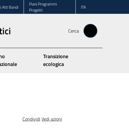
Piani Programmi
i Atti Bandi
ITA
Progetti
ici
Cerca
no
Transizione
azionale
ecologica
Condividi
Vedi azioni