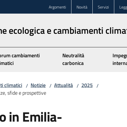
Argomenti
Novità
Servizi
Legg
ne ecologica e cambiamenti climat
orum cambiamenti
Neutralità
Impeg
imatici
carbonica
intern
i climatici
Notizie
Attualità
2025
/
/
/
/
e, sfide e prospettive
 in Emilia-