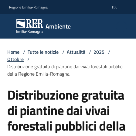
Vai al contenuto
Vai alla navigazione
Vai al footer
Regione Emilia-Romagna
ITA
Ambiente
Ambiente
Argomenti
Home
/
Tutte le notizie
/
Attualità
/
2025
/
Ottobre
/
Distribuzione gratuita di piantine dai vivai forestali pubblici
Novità
della Regione Emilia-Romagna
Distribuzione gratuita
Salta al contenuto
Servizi
di piantine dai vivai
Leggi
Atti
forestali pubblici della
Bandi