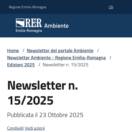
Vai al contenuto
Vai alla navigazione
Vai al footer
Regione Emilia-Romagna
ITA
Ambiente
Ambiente
Argomenti
Home
/
Newsletter del portale Ambiente
/
Newsletter Ambiente - Regione Emilia-Romagna
/
Edizioni 2025
/
Newsletter n. 15/2025
Novità
Newsletter n.
Salta al contenuto
Servizi
15/2025
Leggi
Pubblicata il 23 Ottobre 2025
Atti
Bandi
Condividi
Vedi azioni