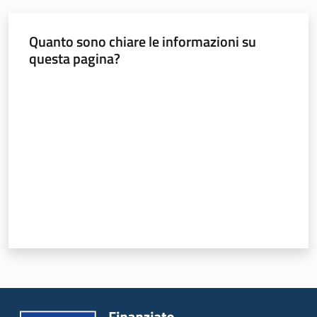
acqua/rifiuti
Quanto sono chiare le informazioni su
questa pagina?
Comunicazione
Valuta da 1 a 5 stelle
Piani,
progetti
e
banche
dati
Ambiente