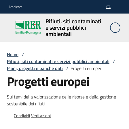
Vai al contenuto
Vai alla navigazione
Vai al footer
Ambiente
ITA
Rifiuti, siti
Rifiuti, siti contaminati
contaminati
e servizi pubblici
e servizi
ambientali
pubblici
ambientali
Home
/
Rifiuti, siti contaminati e servizi pubblici ambientali
/
Piani, progetti e banche dati
/
Progetti europei
Rifiuti
Progetti europei
Sui temi della valorizzazione delle risorse e della gestione
Siti
sostenibile dei rifiuti
contaminati
Condividi
Vedi azioni
Servizi