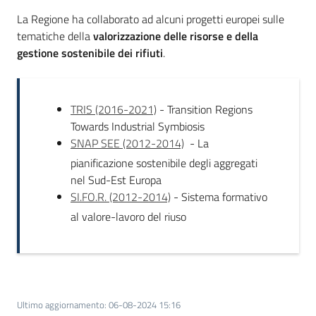
acqua/rifiuti
La Regione ha collaborato ad alcuni progetti europei sulle
tematiche della
valorizzazione delle risorse e della
gestione sostenibile dei rifiuti
.
Comunicazione
TRIS (2016-2021)
- Transition Regions
Piani,
Towards Industrial Symbiosis
progetti
SNAP SEE (2012-2014)
- La
e
pianificazione sostenibile degli aggregati
banche
nel Sud-Est Europa
dati
SI.FO.R. (2012-2014)
- Sistema formativo
al valore-lavoro del riuso
Ultimo aggiornamento
:
06-08-2024 15:16
Ambiente