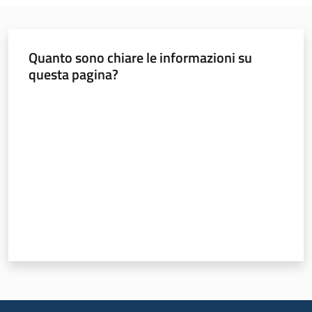
Argomenti
Quanto sono chiare le informazioni su
questa pagina?
Novità
Valuta da 1 a 5 stelle
Servizi
Leggi Atti Bandi
Piani Programmi
Progetti