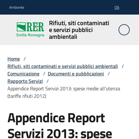
Vai al contenuto
Vai alla navigazione
Vai al footer
Ambiente
ITA
Rifiuti, siti
Rifiuti, siti contaminati
contaminati
e servizi pubblici
e servizi
ambientali
pubblici
ambientali
Home
/
Rifiuti, siti contaminati e servizi pubblici ambientali
/
Comunicazione
/
Documenti e pubblicazioni
/
Rifiuti
Rapporto Servizi
/
Appendice Report Servizi 2013: spese medie all’utenza
(tariffe rifiuti 2012)
Siti
Appendice Report
contaminati
Servizi 2013: spese
Servizi