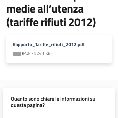
medie all’utenza
acqua/rifiuti
(tariffe rifiuti 2012)
Comunicazione
Rapporto_Tariffe_rifiuti_2012.pdf
Piani,
progetti
(
PDF
-
524,1 KB
)
e
banche
dati
Quanto sono chiare le informazioni su
questa pagina?
Valuta da 1 a 5 stelle
Ambiente