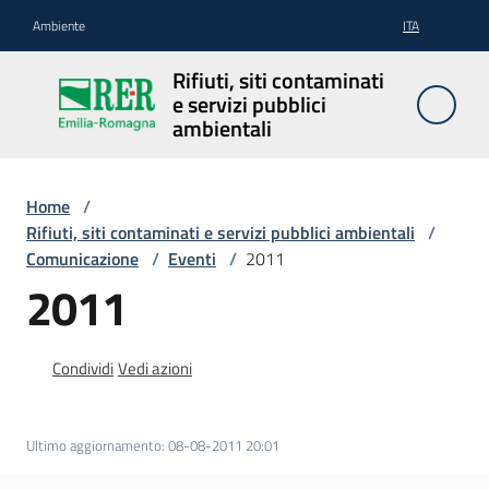
Vai al contenuto
Vai alla navigazione
Vai al footer
Ambiente
ITA
Rifiuti, siti
Rifiuti, siti contaminati
contaminati
e servizi pubblici
e servizi
ambientali
pubblici
ambientali
Home
/
Rifiuti, siti contaminati e servizi pubblici ambientali
/
Comunicazione
/
Eventi
/
2011
Rifiuti
2011
Siti
Condividi
Vedi azioni
contaminati
Ultimo aggiornamento
:
08-08-2011 20:01
Servizi