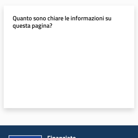
acqua/rifiuti
Quanto sono chiare le informazioni su
questa pagina?
Comunicazione
Valuta da 1 a 5 stelle
Piani,
progetti
e
banche
dati
Ambiente