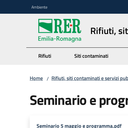
Vai al contenuto
Vai alla navigazione
Vai al footer
Ambiente
Rifiuti, s
Rifiuti
Siti contaminati
Home
Rifiuti, siti contaminati e servizi pu
/
Seminario e pro
Seminario 5 maggio e programma.pdf