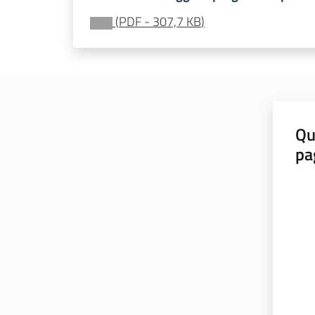
(
PDF
-
307,7 KB
)
Qu
pa
Valut