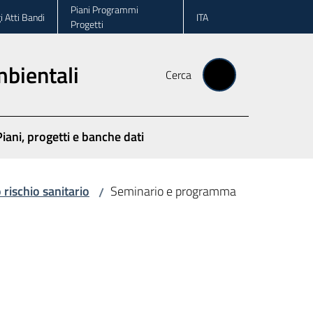
Piani Programmi
i Atti Bandi
ITA
Progetti
ambientali
Cerca
Piani, progetti e banche dati
rischio sanitario
Seminario e programma
/