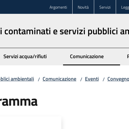
Argomenti
Novità
Servizi
Legg
iti contaminati e servizi pubblici 
Servizi acqua/rifiuti
Comunicazione
bblici ambientali
Comunicazione
Eventi
Convegno 
/
/
/
gramma