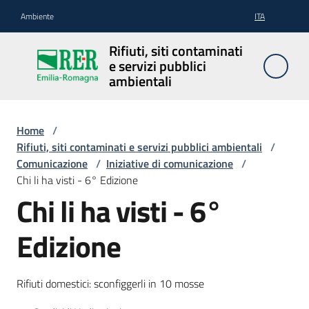
Vai al contenuto
Vai alla navigazione
Vai al footer
Ambiente
ITA
Rifiuti, siti
Rifiuti, siti contaminati
contaminati
e servizi pubblici
e servizi
ambientali
pubblici
ambientali
Home
/
Rifiuti, siti contaminati e servizi pubblici ambientali
/
Comunicazione
/
Iniziative di comunicazione
/
Rifiuti
Chi li ha visti - 6° Edizione
Chi li ha visti - 6°
Edizione
Siti
contaminati
Rifiuti domestici: sconfiggerli in 10 mosse
Servizi