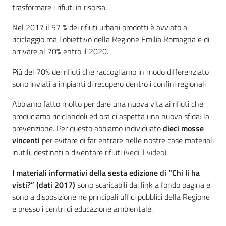
trasformare i rifiuti in risorsa.
Nel 2017 il 57 % dei rifiuti urbani prodotti è avviato a
Argomenti
riciclaggio ma l'obiettivo della Regione Emilia Romagna e di
arrivare al 70% entro il 2020.
Novità
Più del 70% dei rifiuti che raccogliamo in modo differenziato
Servizi
sono inviati a impianti di recupero dentro i confini regionali
Abbiamo fatto molto per dare una nuova vita ai rifiuti che
Leggi Atti Bandi
produciamo riciclandoli ed ora ci aspetta una nuova sfida: la
prevenzione. Per questo abbiamo individuato
dieci mosse
vincenti
per evitare di far entrare nelle nostre case materiali
inutili, destinati a diventare rifiuti
(vedi il video).
Piani Programmi
Progetti
I materiali informativi della sesta edizione di “Chi li ha
visti?” (dati 2017)
sono scaricabili dai link a fondo pagina e
sono a disposizione ne principali uffici pubblici della Regione
e presso i centri di educazione ambientale.