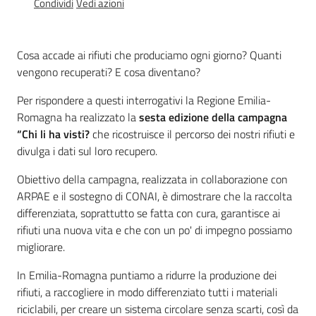
Condividi
Vedi azioni
acqua/rifiuti
Cosa accade ai rifiuti che produciamo ogni giorno? Quanti
Comunicazione
vengono recuperati? E cosa diventano?
Per rispondere a questi interrogativi la Regione Emilia-
Romagna ha realizzato la
sesta edizione della campagna
Piani,
“Chi li ha visti?
che ricostruisce il percorso dei nostri rifiuti e
progetti
divulga i dati sul loro recupero.
e
banche
Obiettivo della campagna, realizzata in collaborazione con
dati
ARPAE e il sostegno di CONAI, è dimostrare che la raccolta
differenziata, soprattutto se fatta con cura, garantisce ai
rifiuti una nuova vita e che con un po' di impegno possiamo
migliorare.
In Emilia-Romagna puntiamo a ridurre la produzione dei
rifiuti, a raccogliere in modo differenziato tutti i materiali
riciclabili, per creare un sistema circolare senza scarti, così da
Ambiente