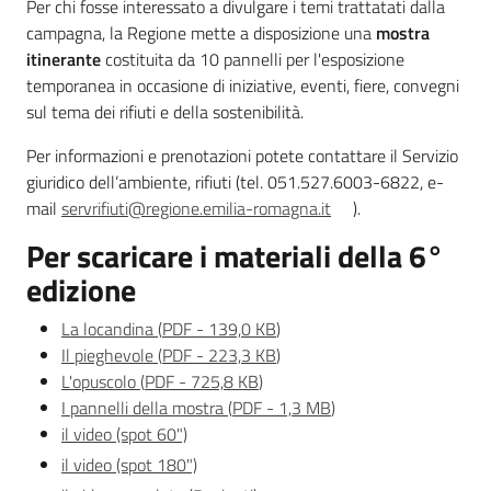
Per chi fosse interessato a divulgare i temi trattatati dalla
campagna, la Regione mette a disposizione una
mostra
itinerante
costituita da 10 pannelli per l'esposizione
temporanea in occasione di iniziative, eventi, fiere, convegni
sul tema dei rifiuti e della sostenibilità.
Per informazioni e prenotazioni potete contattare il Servizio
giuridico dell’ambiente, rifiuti (tel. 051.527.6003-6822, e-
mail
servrifiuti@regione.emilia-romagna.it
).
Per scaricare i materiali della 6°
edizione
La locandina
(
PDF
-
139,0 KB
)
Il pieghevole
(
PDF
-
223,3 KB
)
L'opuscolo
(
PDF
-
725,8 KB
)
I pannelli della mostra
(
PDF
-
1,3 MB
)
il video (spot 60")
il video (spot 180")