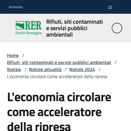
Vai al contenuto
Vai alla navigazione
Vai al footer
Ambiente
ITA
Rifiuti, siti
Rifiuti, siti contaminati
contaminati
e servizi pubblici
e servizi
ambientali
pubblici
ambientali
Home
/
Rifiuti, siti contaminati e servizi pubblici ambientali
/
Notizie
/
Notizie attualità
/
Notizie 2024
/
Rifiuti
L'economia circolare come acceleratore della ripresa
L'economia circolare
Salta al contenuto
Siti
come acceleratore
contaminati
della ripresa
Servizi