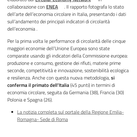
collaborazione con
ENEA
. Il rapporto fotografa lo stato
dell’arte dell’economia circolare in Italia, presentando i dati
Argomenti
sull’andamento dei principali indicatori di circolarità
dell’economia .
Novità
Per la prima volta le performance di circolarità delle cinque
Servizi
maggiori economie dell’Unione Europea sono state
comparate usando gli indicatori della Commissione europea:
produzione e consumo, gestione dei rifiuti, materie prime
Leggi Atti Bandi
seconde, competitività e innovazione, sostenibilità ecologica
e resilienza. Anche con questa nuova metodologia,
si
conferma il primato dell’Italia
(45 punti) in termini di
economia circolare, seguita da Germania (38), Francia (30)
Piani Programmi
Polonia e Spagna (26).
Progetti
La notizia completa sul portale della Regione Emilia-
Romagna- Sede di Roma