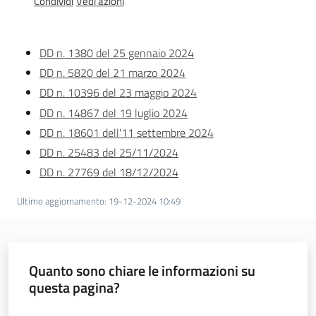
Condividi
Vedi azioni
acqua/rifiuti
DD n. 1380 del 25 gennaio 2024
Comunicazione
DD n. 5820 del 21 marzo 2024
DD n. 10396 del 23 maggio 2024
DD n. 14867 del 19 luglio 2024
Piani,
DD n. 18601 dell'11 settembre 2024
progetti
DD n. 25483 del 25/11/2024
e
DD n. 27769 del 18/12/2024
banche
dati
Ultimo aggiornamento
:
19-12-2024 10:49
Quanto sono chiare le informazioni su
questa pagina?
Ambiente
Valuta da 1 a 5 stelle