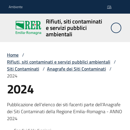
Vai al contenuto
Vai alla navigazione
Vai al footer
Ambiente
ITA
Rifiuti, siti
Rifiuti, siti contaminati
contaminati
e servizi pubblici
e servizi
ambientali
pubblici
ambientali
Home
/
Rifiuti, siti contaminati e servizi pubblici ambientali
/
Siti Contaminati
/
Anagrafe dei Siti Contaminati
/
Rifiuti
2024
2024
Siti
Pubblicazione dell'elenco dei siti facenti parte dell'Anagrafe
contaminati
dei Siti Contaminati della Regione Emilia-Romagna - ANNO
2024
Servizi