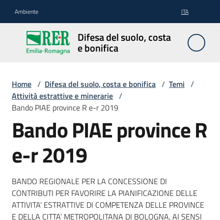
Vai al contenuto
Vai alla navigazione
Vai al footer
Ambiente
ITA
Difesa
Difesa del suolo, costa
del
e bonifica
suolo,
costa e
bonifica
Home
/
Difesa del suolo, costa e bonifica
/
Temi
/
Attività estrattive e minerarie
/
Bando PIAE province R e-r 2019
Bando PIAE province R
Pianificazione
e
e-r 2019
programmazione
BANDO REGIONALE PER LA CONCESSIONE DI
Temi
CONTRIBUTI PER FAVORIRE LA PIANIFICAZIONE DELLE
ATTIVITA’ ESTRATTIVE DI COMPETENZA DELLE PROVINCE
E DELLA CITTA’ METROPOLITANA DI BOLOGNA, AI SENSI