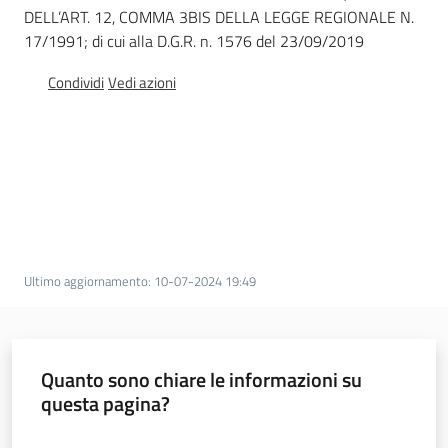
DELL’ART. 12, COMMA 3BIS DELLA LEGGE REGIONALE N.
Documentazione
17/1991; di cui alla D.G.R. n. 1576 del 23/09/2019
Condividi
Vedi azioni
Comunicazione
Ambiente
Ultimo aggiornamento
:
10-07-2024 19:49
Argomenti
Quanto sono chiare le informazioni su
Novità
questa pagina?
Servizi
Valuta da 1 a 5 stelle