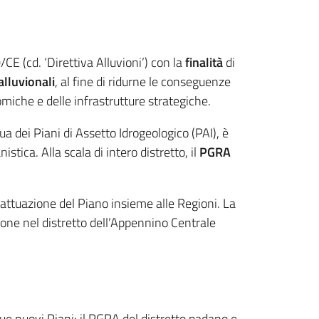
CE (cd. ‘Direttiva Alluvioni’) con la
finalità
di
alluvionali
, al fine di ridurne le conseguenze
omiche e delle infrastrutture strategiche.
a dei Piani di Assetto Idrogeologico (PAI), è
stica. Alla scala di intero distretto, il
PGRA
l’attuazione del Piano insieme alle Regioni. La
one nel distretto dell’Appennino Centrale
due nuovi Piani: il PGRA del distretto padano e