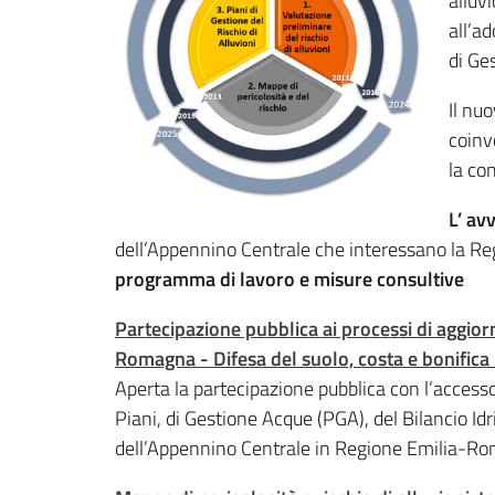
alluv
all’a
di Ge
Il nu
coinv
la co
L’ avv
dell’Appennino Centrale che interessano la R
programma di lavoro e misure consultive
Partecipazione pubblica ai processi di aggiorn
Romagna - Difesa del suolo, costa e bonifica
Aperta la partecipazione pubblica con l’accesso
Piani, di Gestione Acque (PGA), del Bilancio Idr
dell’Appennino Centrale in Regione Emilia-R