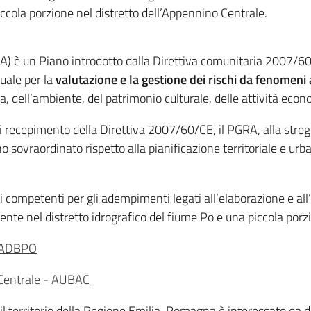
cola porzione nel distretto dell’Appennino Centrale.
GRA) è un Piano introdotto dalla Direttiva comunitaria 2007/60/
uale per la
valutazione e la gestione dei rischi da fenomeni 
, dell’ambiente, del patrimonio culturale, delle attività econ
 recepimento della Direttiva 2007/60/CE, il PGRA, alla stregu
 sovraordinato rispetto alla pianificazione territoriale e urbani
ti competenti per gli adempimenti legati all’elaborazione e al
e nel distretto idrografico del fiume Po e una piccola porzi
- ADBPO
o Centrale - AUBAC
, il territorio della Regione Emilia-Romagna è interessato da 