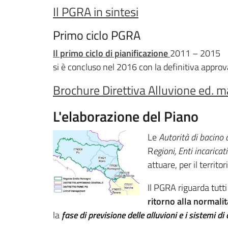
Il PGRA in sintesi
Primo ciclo PGRA
Il primo ciclo di pianificazione
2011 – 2015
si è concluso nel 2016 con la definitiva appro
Brochure Direttiva Alluvione ed. 
L'elaborazione del Piano
Le
Autorità di bacino d
R
egioni, Enti incaricat
attuare, per il territo
Il PGRA riguarda tutti 
ritorno alla normalit
la
fase di previsione delle alluvioni e i sistemi di