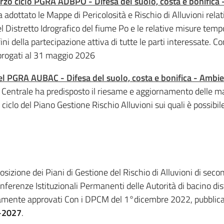
 terzo ciclo PGRA ADBPO - Difesa del suolo, costa e bonifica
a adottato le Mappe di Pericolosità e Rischio di Alluvioni relat
del Distretto Idrografico del fiume Po e le relative misure te
ni della partecipazione attiva di tutte le parti interessate. 
rorogati al 31 maggio 2026
del PGRA AUBAC - Difesa del suolo, costa e bonifica - Ambi
o Centrale ha predisposto il riesame e aggiornamento delle map
 ciclo del Piano Gestione Rischio Alluvioni sui quali è possibile
1
sizione dei Piani di Gestione del Rischio di Alluvioni di seco
nferenze Istituzionali Permanenti delle Autorità di bacino dis
vamente approvati Con i DPCM del 1°dicembre 2022, pubblicat
2-2027
.