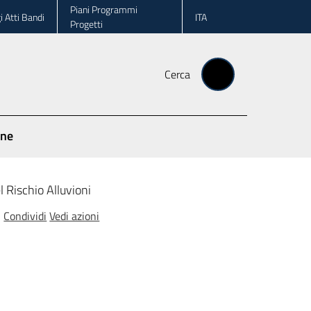
Piani Programmi
i Atti Bandi
ITA
Progetti
Cerca
one
l Rischio Alluvioni
Condividi
Vedi azioni