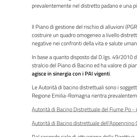
prevalentemente nel distretto padano e una pic
Il Piano di gestione del rischio di alluvioni (P
costruire un quadro omogeneo a livello distrett
negative nei confronti della vita e salute umana
In base a quanto disposto dal D.lgs. 49/2010 di
stralcio del Piano di Bacino ed ha valore di piano
agisce in sinergia con i PAI vigenti
.
Le Autorità di bacino distrettuali sono i sogget
Regione Emilia-Romagna rientra prevalentement
Autorità di Bacino Distrettuale del Fiume Po 
Autorità di Bacino distrettuale dell'Appennin
Dal secondo ciclo di attuazione della Direttiva