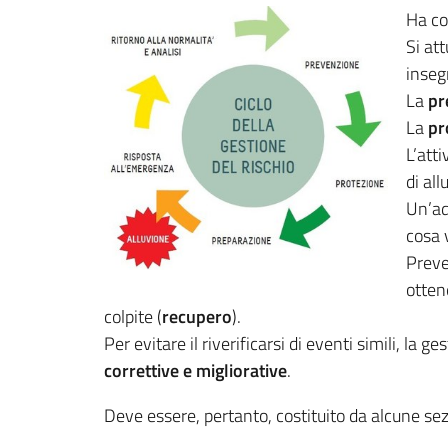
Ha co
Si at
inseg
La
pr
La
pr
L’att
di all
Un’a
cosa 
Preve
otten
colpite (
recupero
).
Per evitare il riverificarsi di eventi simili, la 
correttive e migliorative
.
Deve essere, pertanto, costituito da alcune se