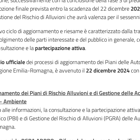
ione; successivamente con la conclusione della fase 3 di pred
dozione finale prevista entro la scadenza del 22 dicembre
202
stione del Rischio di Alluvioni che avrà valenza per il sesse
ovo ciclo di aggiornamento e riesame è caratterizzato dalla t
olgimento delle parti interessate e del pubblico in generale, co
nsultazione e la
partecipazione attiva
.
io ufficiale
dei processi di aggiornamento dei Piani delle Auto
egione Emilia-Romagna, è avvenuto il
22 dicembre 2024
con 
amento dei Piani di Rischio Alluvioni e di Gestione delle A
 - Ambiente
 alle informazioni, la consultazione e la partecipazione atti
ico (PBI) e di Gestione del Rischio di Alluvioni (PGRA) delle Au
omagna.