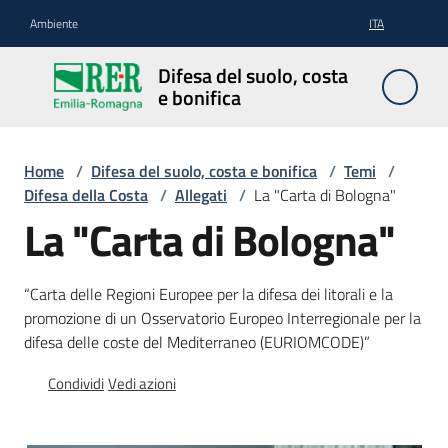
Vai al contenuto
Vai alla navigazione
Vai al footer
Ambiente
ITA
Difesa
Difesa del suolo, costa
del
e bonifica
suolo,
costa e
bonifica
Home
/
Difesa del suolo, costa e bonifica
/
Temi
/
Difesa della Costa
/
Allegati
/
La "Carta di Bologna"
La "Carta di Bologna"
Pianificazione
e
“Carta delle Regioni Europee per la difesa dei litorali e la
programmazione
promozione di un Osservatorio Europeo Interregionale per la
difesa delle coste del Mediterraneo (EURIOMCODE)”
Condividi
Vedi azioni
Temi