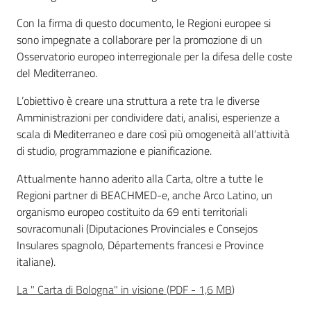
Leggi Atti Bandi
Con la firma di questo documento, le Regioni europee si
sono impegnate a collaborare per la promozione di un
Osservatorio europeo interregionale per la difesa delle coste
del Mediterraneo.
Piani Programmi
L’obiettivo è creare una struttura a rete tra le diverse
Progetti
Amministrazioni per condividere dati, analisi, esperienze a
scala di Mediterraneo e dare così più omogeneità all’attività
di studio, programmazione e pianificazione.
Attualmente hanno aderito alla Carta, oltre a tutte le
Regioni partner di BEACHMED-e, anche Arco Latino, un
organismo europeo costituito da 69 enti territoriali
sovracomunali (Diputaciones Provinciales e Consejos
Insulares spagnolo, Départements francesi e Province
italiane).
La " Carta di Bologna" in visione
(
PDF
-
1,6 MB
)