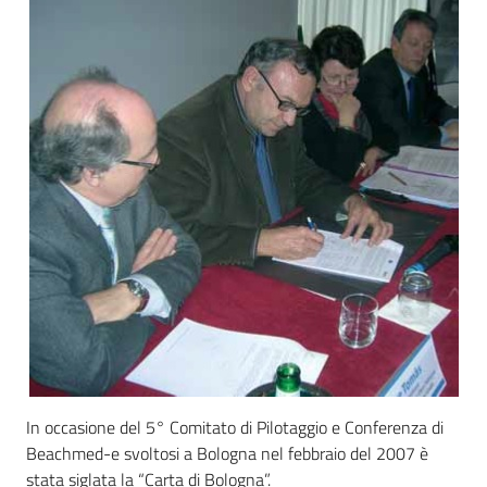
Documentazione
Comunicazione
Ambiente
Argomenti
Novità
In occasione del 5° Comitato di Pilotaggio e Conferenza di
Beachmed-e svoltosi a Bologna nel febbraio del 2007 è
Servizi
stata siglata la “Carta di Bologna”.