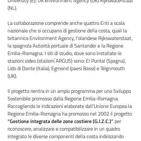
University (E); UK environment Agency (UK) Rijkswaterstaat
(NL).
Leggi Atti Bandi
La collaborazione comprende anche quattro Enti a scala
nazionale che si occupano di gestione della costa, quali la
britannica Environment Agency, l’olandese Rijkswaterstaat,
Piani Programmi
la spagnola Autorità portuale di Santander e la Regione
Progetti
Emilia-Romagna. I siti di studio, dove sono installate le
stazioni video (stazioni ARGUS) sono: El Puntal (Spagna),
Lido di Dante (Italia), Egmond (paesi Bassi) e Teignmouth
(UK).
Il progetto rientra in un ampio programma per uno Sviluppo
Sostenibile promosso dalla Regione Emilia-Romagna.
Raccogliendo le indicazioni elaborate dall'Unione Europea la
Regione Emilia-Romagna ha promosso nel 2002 il progetto
“Gestione integrata delle zone costiere (G.I.Z.C.)”
per
riconoscere, analizzare e compatibilizzare in un quadro
integrato le diverse componenti della costa indirizzando