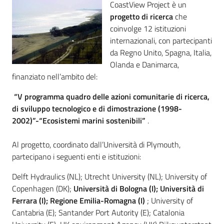
CoastView Project è un
Documentazione
progetto di ricerca
che
coinvolge 12 istituzioni
internazionali, con partecipanti
Comunicazione
da Regno Unito, Spagna, Italia,
Olanda e Danimarca,
finanziato nell’ambito del:
“V programma quadro delle azioni comunitarie di ricerca,
di sviluppo tecnologico e di dimostrazione (1998-
2002)”-“Ecosistemi marini sostenibili”
.
Ambiente
Al progetto, coordinato dall’Università di Plymouth,
partecipano i seguenti enti e istituzioni:
Argomenti
Delft Hydraulics (NL); Utrecht University (NL); University of
Copenhagen (DK);
Università di Bologna (I); Università di
Novità
Ferrara (I); Regione Emilia-Romagna (I)
; University of
Cantabria (E); Santander Port Autority (E); Catalonia
Servizi