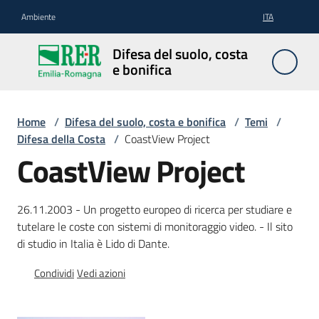
Vai al contenuto
Vai alla navigazione
Vai al footer
Ambiente
ITA
Difesa
Difesa del suolo, costa
del
e bonifica
suolo,
costa e
bonifica
Home
/
Difesa del suolo, costa e bonifica
/
Temi
/
Difesa della Costa
/
CoastView Project
CoastView Project
Pianificazione
e
26.11.2003 - Un progetto europeo di ricerca per studiare e
programmazione
tutelare le coste con sistemi di monitoraggio video. - Il sito
di studio in Italia è Lido di Dante.
Condividi
Vedi azioni
Temi