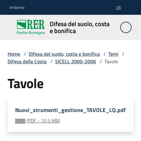
Vai al contenuto
Vai alla navigazione
Vai al footer
Ambiente
ITA
Difesa
Difesa del suolo, costa
del
e bonifica
suolo,
costa e
bonifica
Home
/
Difesa del suolo, costa e bonifica
/
Temi
/
Difesa della Costa
/
SICELL 2000-2006
/
Tavole
Tavole
Pianificazione
e
programmazione
Nuovi_strumenti_gestione_TAVOLE_LQ.pdf
(
PDF
-
10,5 MB
)
Temi