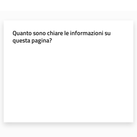
Documentazione
Comunicazione
Quanto sono chiare le informazioni su
questa pagina?
Valuta da 1 a 5 stelle
Ambiente
Argomenti
Novità
Servizi