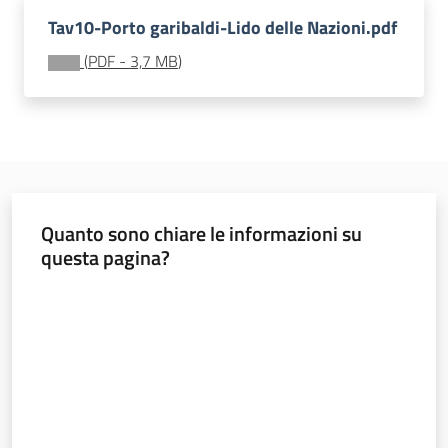
Documentazione
Tav10-Porto garibaldi-Lido delle Nazioni.pdf
(
PDF
-
3,7 MB
)
Comunicazione
Quanto sono chiare le informazioni su
questa pagina?
Ambiente
Valuta da 1 a 5 stelle
Argomenti
Novità
Servizi