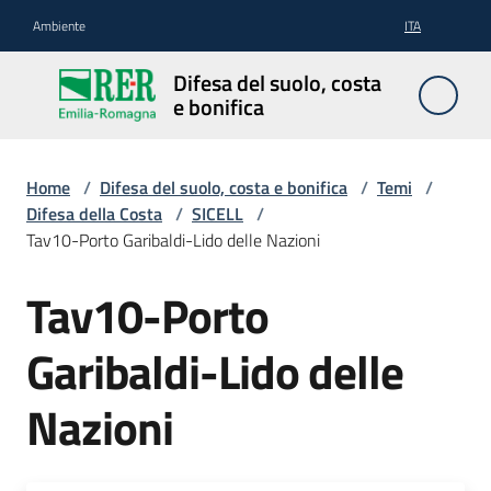
Vai al contenuto
Vai alla navigazione
Vai al footer
Ambiente
ITA
Difesa
Difesa del suolo, costa
del
e bonifica
suolo,
costa e
bonifica
Home
/
Difesa del suolo, costa e bonifica
/
Temi
/
Difesa della Costa
/
SICELL
/
Tav10-Porto Garibaldi-Lido delle Nazioni
Pianificazione
Tav10-Porto
e
programmazione
Garibaldi-Lido delle
Nazioni
Temi