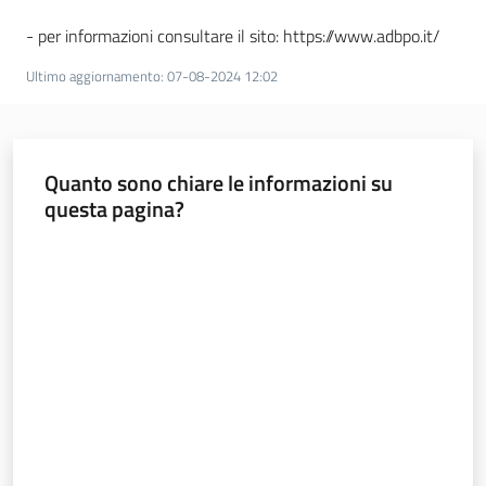
Leggi Atti Bandi
- per informazioni consultare il sito: https://www.adbpo.it/
Ultimo aggiornamento
:
07-08-2024 12:02
Piani Programmi
Progetti
Quanto sono chiare le informazioni su
questa pagina?
Valuta da 1 a 5 stelle