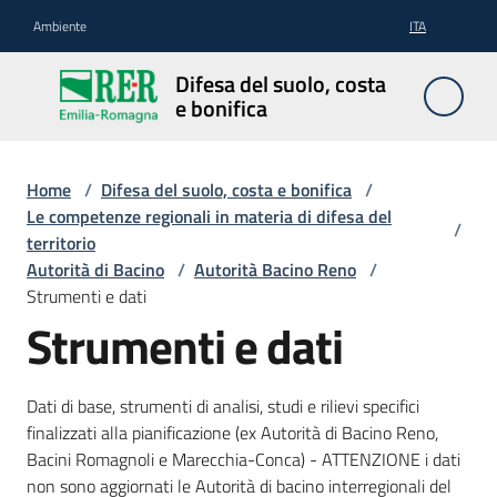
Vai al contenuto
Vai alla navigazione
Vai al footer
Ambiente
ITA
Difesa
Difesa del suolo, costa
del
e bonifica
suolo,
costa e
bonifica
Home
/
Difesa del suolo, costa e bonifica
/
Le competenze regionali in materia di difesa del
/
territorio
Autorità di Bacino
/
Autorità Bacino Reno
/
Pianificazione
Strumenti e dati
e
Strumenti e dati
programmazione
Dati di base, strumenti di analisi, studi e rilievi specifici
Temi
finalizzati alla pianificazione (ex Autorità di Bacino Reno,
Bacini Romagnoli e Marecchia-Conca) - ATTENZIONE i dati
non sono aggiornati le Autorità di bacino interregionali del