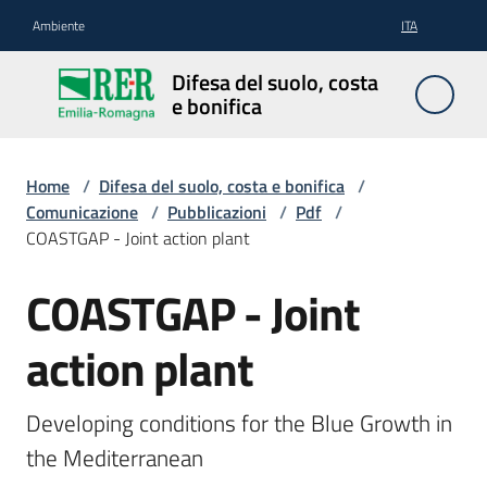
Vai al contenuto
Vai alla navigazione
Vai al footer
Ambiente
ITA
Difesa
Difesa del suolo, costa
del
e bonifica
suolo,
costa e
bonifica
Home
/
Difesa del suolo, costa e bonifica
/
Comunicazione
/
Pubblicazioni
/
Pdf
/
COASTGAP - Joint action plant
Pianificazione
COASTGAP - Joint
e
programmazione
action plant
Developing conditions for the Blue Growth in 
Temi
the Mediterranean