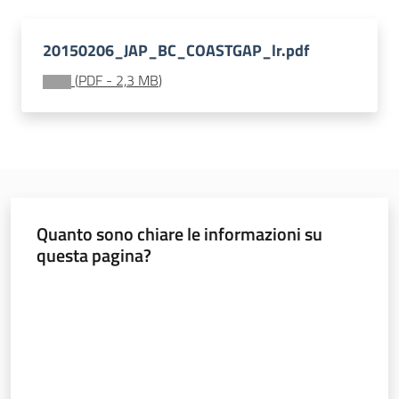
Documentazione
20150206_JAP_BC_COASTGAP_lr.pdf
(
PDF
-
2,3 MB
)
Comunicazione
Quanto sono chiare le informazioni su
Ambiente
questa pagina?
Valuta da 1 a 5 stelle
Argomenti
Novità
Servizi