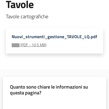
Tavole
Documentazione
Tavole cartografiche
Comunicazione
Nuovi_strumenti_gestione_TAVOLE_LQ.pdf
(
PDF
-
10,5 MB
)
Ambiente
Argomenti
Quanto sono chiare le informazioni su
questa pagina?
Novità
Valuta da 1 a 5 stelle
Servizi