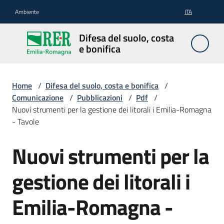
Vai al contenuto
Vai alla navigazione
Vai al footer
Ambiente
ITA
Difesa
Difesa del suolo, costa
del
e bonifica
suolo,
costa e
bonifica
Home
/
Difesa del suolo, costa e bonifica
/
Comunicazione
/
Pubblicazioni
/
Pdf
/
Nuovi strumenti per la gestione dei litorali i Emilia-Romagna
- Tavole
Pianificazione
e
Nuovi strumenti per la
programmazione
gestione dei litorali i
Temi
Emilia-Romagna -